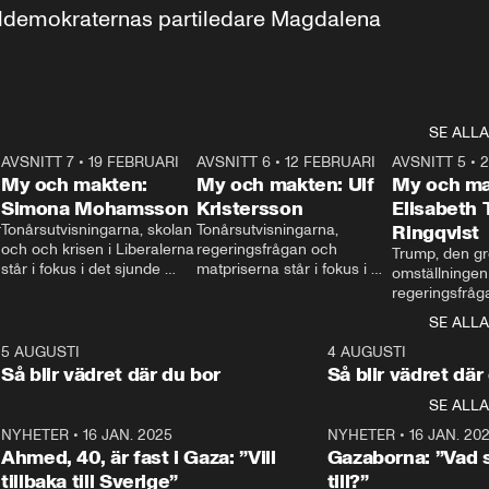
aldemokraternas partiledare Magdalena 
SE ALLA
7
AVSNITT 7
•
19 FEBRUARI
24:30
AVSNITT 6
•
12 FEBRUARI
27:30
AVSNITT 5
•
My och makten:
My och makten: Ulf
My och ma
Simona Mohamsson
Kristersson
Elisabeth
 
Tonårsutvisningarna, skolan 
Tonårsutvisningarna, 
Ringqvist
och och krisen i Liberalerna 
regeringsfrågan och 
Trump, den gr
står i fokus i det sjunde 
matpriserna står i fokus i 
omställningen
avsnittet av ”My och 
det sjätte avsnittet av ”My 
regeringsfråga
makten”. Se när 
och makten”. Se när 
centrum i det 
SE ALLA
Aftonbladets inrikespolitiska 
Aftonbladets inrikespolitiska 
avsnittet av ”
kommentator My 
kommentator My 
6
5 AUGUSTI
1:06
4 AUGUSTI
Makten”. Se nä
Rohwedder ställer 
Rohwedder ställer 
Så blir vädret där du bor
Så blir vädret där
Aftonbladets in
utbildnings- och 
statsminister Ulf Kristersson 
kommentator 
SE ALLA
integrationsminister Simona 
till svars.
Rohwedder stäl
Mohamsson till svars.
Centerpartiets
2
NYHETER
•
16 JAN. 2025
1:01
NYHETER
•
16 JAN. 20
Thand Ring till
Ahmed, 40, är fast i Gaza: ”Vill
Gazaborna: ”Vad s
tillbaka till Sverige”
till?”