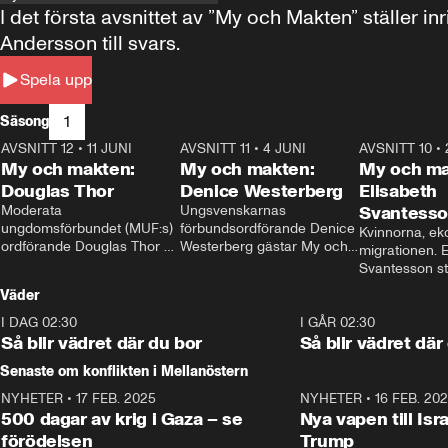
I det första avsnittet av ”My och Makten” ställe
Andersson till svars.
Spela upp
1
Säsong
AVSNITT 12
•
11 JUNI
26:27
AVSNITT 11
•
4 JUNI
23:40
AVSNITT 10
•
My och makten:
My och makten:
My och ma
Douglas Thor
Denice Westerberg
Elisabeth
Moderata 
Ungsvenskarnas 
Svantess
ungdomsförbundet (MUF:s) 
förbundsordförande Denice 
Kvinnorna, ek
ordförande Douglas Thor 
Westerberg gästar My och 
migrationen. E
gästar My och makten. I 
makten. I avsnittet 
Svantesson stäl
avsnittet diskuteras 
diskuteras migrationsfrågan 
när finansmini
Väder
tonårsutvisningarna och hur 
och hur SD ska locka 
Moderaterna ska locka 
kvinnliga väljare. 
I DAG 02:30
1:06
I GÅR 02:30
väljare till valet i höst. 
Så blir vädret där du bor
Så blir vädret där
Senaste om konflikten i Mellanöstern
NYHETER
•
17 FEB. 2025
0:45
NYHETER
•
16 FEB. 20
500 dagar av krig i Gaza – se
Nya vapen till Isr
förödelsen
Trump