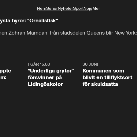
Hem
Serier
Nyheter
Sport
Nöje
Mer
Livsstil
sta hyror: "Orealistisk"
slimen Zohran Mamdani från stadsdelen Queens blir New York
1:01
I GÅR 15:00
1:07
30 JUNI
1:2
äppte
”Underliga grytor"
Kommunen som
ym:
försvinner på
blivit en tillflyktsort
Lidingöskolor
för skuldsatta