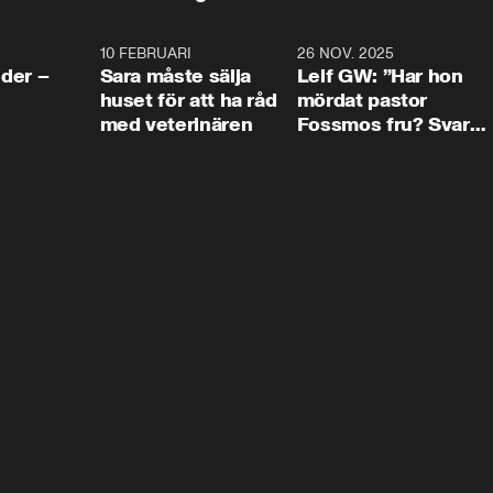
4:24
10 FEBRUARI
4:13
26 NOV. 2025
8:1
der –
Sara måste sälja
Leif GW: ”Har hon
huset för att ha råd
mördat pastor
med veterinären
Fossmos fru? Svar
nej.”