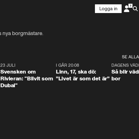
Logga in
s nya borgmästare.
SE ALLA
4
23 JULI
1:42
I GÅR 20:08
4:36
DAGENS VÄD
Svensken om
Linn, 17, ska dö:
Så blir väd
Rivieran: "Blivit som
”Livet är som det är”
bor
Dubai"