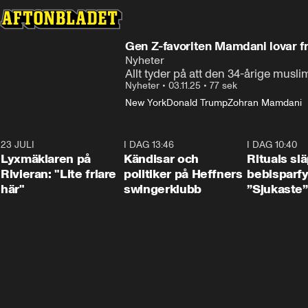
Gen Z-favoriten Mamdani lovar fry
Nyheter
Allt tyder på att den 34-årige mu
Nyheter
•
03.11.25
•
77 sek
New York
Donald Trump
Zohran Mamdani
23 JULI
2:02
I DAG 13:46
0:55
I DAG 10:40
Lyxmäklaren på
Kändisar och
Rituals sl
Rivieran: "Lite friare
politiker på Heffners
bebisparf
här"
swingerklubb
”Sjukaste”