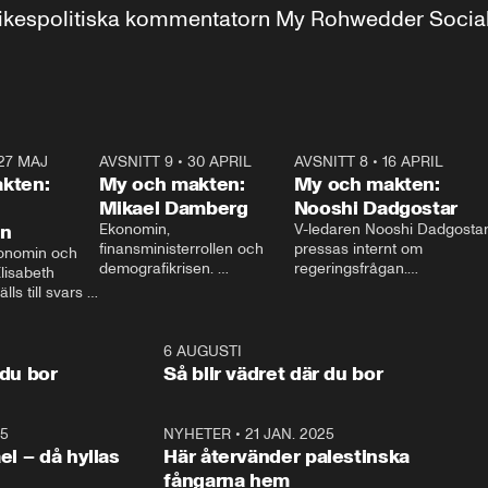
r inrikespolitiska kommentatorn My Rohwedder Soci
27 MAJ
3:51
AVSNITT 9
•
30 APRIL
24:00
AVSNITT 8
•
16 APRIL
25:1
kten:
My och makten:
My och makten:
Mikael Damberg
Nooshi Dadgostar
on
Ekonomin, 
V-ledaren Nooshi Dadgostar
finansministerrollen och 
pressas internt om 
onomin och 
demografikrisen. 
regeringsfrågan.

lisabeth 
Oppositionen ställs till svars 
I Aftonbladets 
ls till svars 
när Socialdemokraternas 
partiledarutfrågning ”My 
stern gästar 
Mikael Damberg gästar My 
och Makten” sätter hon ner 
My och Makten. 
och Makten. 
foten mot kritikerna:

1:06
6 AUGUSTI
1:0
– Vi ställer upp i val. Ska vi 
 du bor
Så blir vädret där du bor
vara med så sitter vi förstås 
25
1:22
NYHETER
•
21 JAN. 2025
0:5
ael – då hyllas
Här återvänder palestinska
fångarna hem