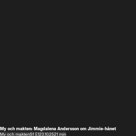
My och makten: Magdalena Andersson om Jimmie-hånet
My och makten
S1 E1
23.10.25
21 min