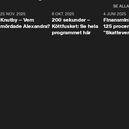
SE ALLA
3
25 NOV. 2025
31:05
8 OKT. 2025
4:29
4 JUNI 2025
Knutby – Vem
200 sekunder –
Finansmin
mördade Alexandra?
Köttfusket: Se hela
125 procent
programmet här
"Skattever
viktig uppg