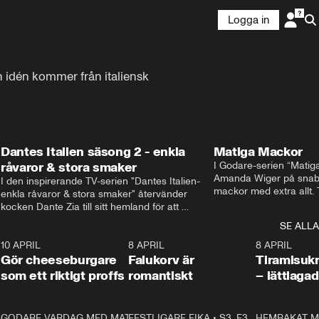
Logga in
 idén kommer från italiensk 
Dantes Italien säsong 2 - enkla
Matiga Mackor
råvaror & stora smaker
I Godare-serien “Matig
Amanda Wiger på snabb
I den inspirerande TV-serien "Dantes Italien- 
mackor med extra allt. 
enkla råvaror & stora smaker" återvänder 
traditionella smörgåsarn
kocken Dante Zia till sitt hemland för att 
lunchmacka med chili ch
fördjupa sig i de kulinariska traditioner som 
SE ALLA
italiensk variant med vi
definierat Italiens själ. Denna säsong utforskar 
festliga snittar som gar
0
10 APRIL
Dante regionen Emilia-Romagna och staden 
2:04
8 APRIL
0:43
8 APRIL
Gör cheeseburgare
Parma, där han upptäcker den genuina 
Falukorv är
Tiramisuk
matfilosofin Cucina Povera.
som ett riktigt proffs
romantiskt
– lättlaga
2
GODARE VARDAG MED MATTIAS LARSSON
11:35
FESTLIGARE FIKA
•
S1, E6
•
S3, E3
13:18
HEMBAKAT M