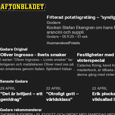
Friterad potatisgratäng – "syndig
Godare
Kocken Stefan Ekengren om hans frit
arancini och suppli.
Godare
•
05.11.25
•
51 sek
Husmanskost
Potatis
Godare Original
Oliver Ingrosso - livets smaker
Festligheter med 
I serien ”Oliver Ingrosso – Livets smaker” tar 
vinterspecial
krögaren och matälskaren Oliver med oss på 
Catarina König, känd fr
en smakresa genom Italien. Självklart hälsar 
mästerkock, är tillbaka
brodern Benjamin Ingrosso på i Rom.
denna gång med vintern
blir småplock till glöggm
Senaste Godare
enkla knep som gör vinte
29 APRIL
0:50
22 APRIL
1:00
22 APRIL
”Det är briljant – ett
”Otroligt gott –
Erik plock
genidrag”
världsklass”
vildsallad
Godare rekommenderar
THOMAS SJÖGREN
•
S1, E3
13:56
GOTT OCH GRÖNT MED FABBE
12:17
MIDDAG MED 
•
S2, E2