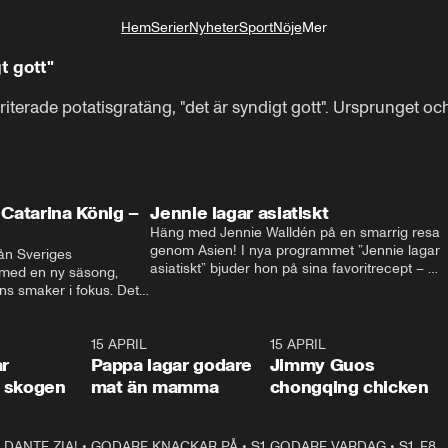
Hem
Serier
Nyheter
Sport
Nöje
Mer
Livsstil
t gott"
erade potatisgratäng, "det är syndigt gott". Ursprunget och
Catarina König –
Jennie lagar asiatiskt
Häng med Jennie Walldén på en smarrig resa 
genom Asien! I nya programmet ”Jennie lagar 
ån Sveriges 
asiatiskt” bjuder hon på sina favoritrecept – 
 med en ny säsong, 
från fräscha vietnamesiska sommarrullar till 
s smaker i fokus. Det 
krispig koreansk Bibimbap. Massor av smak, 
ingel, julfavoriter och 
smarta tips och matglädje utlovas!
rns fester till succé.
1:29
15 APRIL
0:53
15 APRIL
1:2
ar
Pappa lagar godare
Jimmy Guos
 i skogen
mat än mamma
chongqing chicken
DANTE ZIA!
16:10
•
GODARE KNACKAR PÅ
S1, E1
26:05
•
S1, E3
GODARE VARDAG
•
S1, E8
9:2