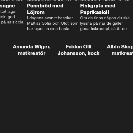
asagne
Pannbröd med
Fiskgryta med
ttet lagar 
Löjrom
Paprikaaioli
skt god 
I dagens avsnitt besöker 
Om de finns någon du ska 
 på salsiccia 
Mattias Sofia och Olof, som 
lyssna på när de gäller 
echamel och 
har bjudit in sina bästa 
goda fiskrecept, så är de 
ssa god ost. 
vänner Jessica och Roger, 
Thomas Sjögren. I det här 
ta!
för en trevlig middag. Han 
avsnittet får du receptet på 
visar hur man skapar en 
livets fiskgryta. Den perfekta 
Amanda Wiger,
Fabian Olli
Albin Sko
riktig restaurangupplevelse 
vardagsmatsfavoriten som 
matkreatör
Johansson, kock
matkrea
hemma, dom där extra 
funkar lika bra alla dagar i 
detaljerna som gör stor 
veckan.
skillnad och lyfta middagen 
till nästa nivå.