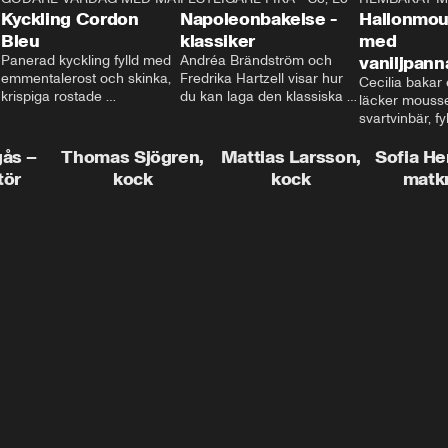
Kyckling Cordon
Napoleonbakelse -
Hallonmou
Bleu
klassiker
med
Panerad kyckling fylld med 
Andréa Brändström och 
vaniljpann
emmentalerost och skinka, 
Fredrika Hartzell visar hur 
Cecilia bakar e
krispiga rostade 
du kan laga den klassiska 
läcker mousse
salviapotatisar och hela 
napoleonbakelsen. En 
svartvinbär, fy
härligheten toppad med 
elegant och läcker efterrätt 
silkeslen vani
brynt smör och ärtor... Låter 
som imponerar vid varje 
gås –
Thomas Sjögren,
Mattias Larsson,
som vilar ova
Sofia He
det inte som en given succé 
tillfälle!
smulbotten. H
tör
kock
kock
matk
på middagsbordet i veckan? 
allting med va
Mattias visar dig alla tips 
vit chokladgrä
och trix för att du ska lyckas 
dig bästa tipse
med middagen.
dekorera en tår
snyggt!