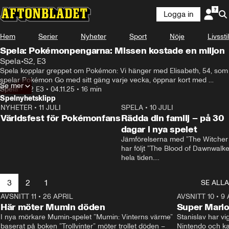
Logga in
Hem
Serier
Nyheter
Sport
Nöje
Livsstil
Spela: Pokémonpengarna: Missen kostade en miljon
Spela
•
S2, E3
Spela kopplar greppet om Pokémon: Vi hänger med Elisabeth, 54, som 
spelar Pokémon Go med sitt gäng varje vecka, öppnar kort med 
Se mer
samlaren och Tiktokprofilen Amar (@rare.holos) och pratar 
Spela
•
S2 E3
•
04.11.25
•
16 min
animeserien med Dick Eriksson som spelade Ash i 25 år. Dessutom: 
Spelnyhetsklipp
Så bra är det nya spelet till Switch,
NYHETER
•
11 JULI
0:58
SPELA
•
10 JULI
Världsfest för Pokémonfans
Rädda din familj – på 30
dagar i nya spelet
Jämförelserna med ”The Witcher 
har följt ”The Blood of Dawnwalker
hela tiden.

Rafał Jankowski, som jobbat på b
spelen, skrattar åt dem.

3
2
1
SE ALLA
– Redan från början förstod vi att v
behövde vår egen identitet, säger
AVSNITT 11
•
26 APRIL
1:57
AVSNITT 10
•
9 
han.
Här möter Mumin döden
Super Mario
I nya mörkare Mumin-spelet ”Mumin: Vinterns värme” 
Stanislav har vig
baserat på boken ”Trollvinter” möter trollet döden –
Nintendo och kal