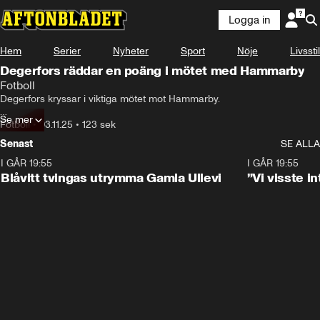
Logga in
Hem
Serier
Nyheter
Sport
Nöje
Livsstil
Degerfors räddar en poäng i mötet med Hammarby
Fotboll
Degerfors kryssar i viktiga mötet mot Hammarby.

Se mer
Se highlights från matchen här.
Fotboll
•
03.11.25
•
123 sek
Senast
SE ALLA
I GÅR 19:55
0:29
I GÅR 19:55
Blåvitt tvingas utrymma Gamla Ullevi
”Vi visste 