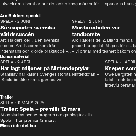
 utvecklarna berättar hur de tänkte kring mörker för 
spanar in hans 
barn. • Mer: spela.aftonbladet.se • Kontakt: 
som tatuerat in d
spela@aftonbladet.se
Kontakt: spela@a
Arc Raiders-special
spela.aftonblade
SPELA
•
2 JUNI
2:12
SPELA
•
2 JUNI
Så skapades svenska
Mördarroboten var
världssuccén
tandborste
Arc Raiders del 1: Den svenska 
Arc Raiders del 2: Bland många 
succén Arc Raiders kom från 
priser har spelet fått pris för sitt lju
ingenstans och gjorde braksuccé –
– vi pratar med teamet bakom om
Bonusmaterial
 men vad är egentligen förklaringen 
hur de jobbar.
bakom?
SPELA
•
9 APRIL
21:03
SPELA
•
1 APRI
Har lagt miljoner på Nintendoprylar
Knepen som 
Stanislav har kallats Sveriges största Nintendofan –
Owe Bergsten hi
 Spela besöker hans gamecave
talet – och tog d
intervju berättar
själv spelar, sv
känslorna när ha
Trailer
Andreas Hansson
SPELA
•
11 MARS 2025
0:37
Mer på spela.af
Trailer: Spela – premiär 12 mars
Aftonbladets nya tv-program om gaming för alla – 
Spela – har premiär 12 mars.
Missa inte det här