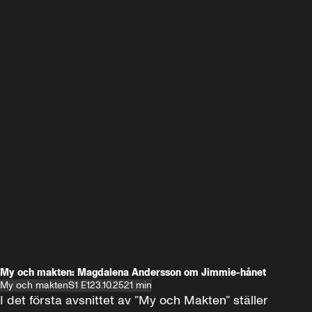
My och makten: Magdalena Andersson om Jimmie-hånet
My och makten
S1 E1
23.10.25
21 min
I det första avsnittet av ”My och Makten” ställer 