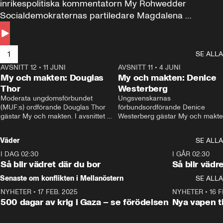
inrikespolitiska kommentatorn My Rohwedder 
Socialdemokraternas partiledare Magdalena 
Andersson till svars.
1
SE ALLA
AVSNITT 12
•
11 JUNI
26:27
AVSNITT 11
•
4 JUNI
2
My och makten: Douglas
My och makten: Denice
Thor
Westerberg
Moderata ungdomsförbundet 
Ungsvenskarnas 
(MUF:s) ordförande Douglas Thor 
förbundsordförande Denice 
gästar My och makten. I avsnittet 
Westerberg gästar My och makten.
diskuteras tonårsutvisningarna och 
avsnittet diskuteras migrationsfrå
hur Moderaterna ska locka väljare till 
och hur SD ska locka kvinnliga 
Väder
SE ALLA
valet i höst. 
väljare. 
I DAG 02:30
1:06
I GÅR 02:30
Så blir vädret där du bor
Så blir vädr
Senaste om konflikten i Mellanöstern
SE ALLA
NYHETER
•
17 FEB. 2025
0:45
NYHETER
•
16 F
500 dagar av krig i Gaza – se förödelsen
Nya vapen ti