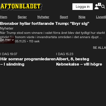
Logga in
Hem
Serier
Nyheter
Sport
Nöje
Livsstil
Bronxbor hyllar fortfarande Trump: ”Bryr sig”
Nyheter
När Trump stod som vinnare i valet förra året blev det tydligt hur starkt 
stödet för honom växte i invandrartäta områden i det annars djupt 
Se mer
demokratiska New York.
Nyheter
•
05.11.25
•
113 sek
SE ALLA
I DAG 19:07
0:45
I DAG 15:23
Här somnar programledaren
Albert, 8, besteg
– i sändning
Kebnekaise – vill högre