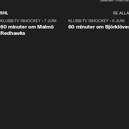
Sweden Interna
SHL
SE ALLA
KLUBB-TV ISHOCKEY
•
7 JUNI
1:02:53
KLUBB-TV ISHOCKEY
•
6 JUNI
1:0
Plus
60 minuter om Malmö
60 minuter om Björklöve
Redhawks