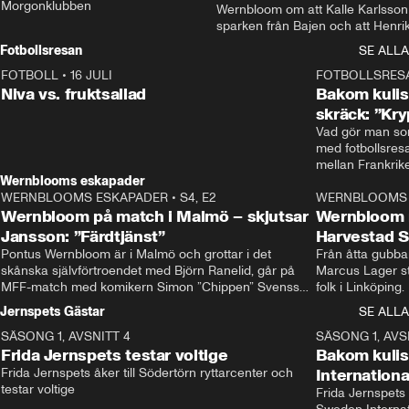
Morgonklubben
Wernbloom om att Kalle Karlsson 
sparken från Bajen och att Henrik
Rydström tar över
Fotbollsresan
SE ALLA
FOTBOLL
•
16 JULI
0:44
FOTBOLLSRES
Niva vs. fruktsallad
Bakom kulis
skräck: ”Kry
Vad gör man som
med fotbollsres
Wernblooms eskapader
WERNBLOOMS ESKAPADER
•
S4, E2
38:23
WERNBLOOMS 
Wernbloom på match i Malmö – skjutsar
Wernbloom 
Jansson: ”Färdtjänst”
Harvestad 
Pontus Wernbloom är i Malmö och grottar i det 
Från åtta gubbar 
skånska självförtroendet med Björn Ranelid, går på 
Marcus Lager sta
MFF-match med komikern Simon ”Chippen” Svensson 
folk i Linköping
och hjälper skadade stjärnbacken Pontus Jansson 
och Wernbloom kl
Jernspets Gästar
SE ALLA
hem. 
SÄSONG 1, AVSNITT 4
13:37
SÄSONG 1, AVS
Frida Jernspets testar voltige
Bakom kuli
Frida Jernspets åker till Södertörn ryttarcenter och 
Internation
testar voltige
Frida Jernspets 