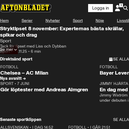
Logga in
Hem
Serier
Nyheter
Sport
Nöje
Livsstil
Stryktipset 8 november: Experternas bästa skrällar,
spikar och drag
Sport
Tack för tipset med Liss och Dybban
Se mer
Sport
•
06.11.25
•
6 min
Direktsänd sport
SE ALLA
FOTBOLL
FOTBOLL
LIVE
Plus
Plus
Chelsea – AC Milan
Bayer Lever
Nya avsnitt →
SPORT
•
7 JUNI
16:36
JIMMY HJÄRTA
Gör löptester med Andreas Almgren
En dag med 
Jimmy Wixtröm 
under debuten i
Senaste sportklippen
SE ALLA
ALLSVENSKAN
•
I DAG 14:52
2:31
FOTBOLL
•
I GÅR 21:51