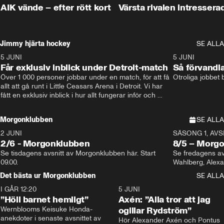
AIK vände – efter rött kort
Värsta rivalen intressera
Jimmy hjärta hockey
SE ALLA
5 JUNI
11:14
5 JUNI
Får exklusiv inblick under Detroit-match
Så förvandl
Över 1 000 personer jobbar under en match, för att få 
Otroliga jobbet
allt att gå runt i Little Ceasars Arena i Detroit. Vi har 
fått en exklusiv inblick i hur allt fungerar inför och 
under match i världens bästa hockeyliga
Morgonklubben
SE ALLA
2 JUNI
SÄSONG 1, AVSN
2/6 - Morgonklubben
8/5 – Morg
Se tisdagens avsnitt av Morgonklubben här. Start 
Se fredagens av
09.00. 
Det bästa ur Morgonklubben
SE ALLA
I GÅR 12:20
1:14
5 JUNI
”Höll barnet hemligt”
Axén: ”Alla tror att jag
Wernblooms Keisuke Honda-
ogillar Rydström”
anekdoter i senaste avsnittet av 
Hör Alexander Axén och Pontus 