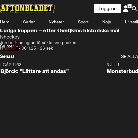
Logga in
Hem
Serier
Nyheter
Sport
Nöje
Livsstil
Luriga kuppen – efter Ovetjkins historiska mål
Ishockey
Jordan Binnington försökte sno pucken
Se mer
Ishockey
•
06.11.25
•
26 sek
Senast
SE ALLA
I GÅR 11:33
2:08
3 JULI
Björck: ”Lättare att andas”
Monsterbud 