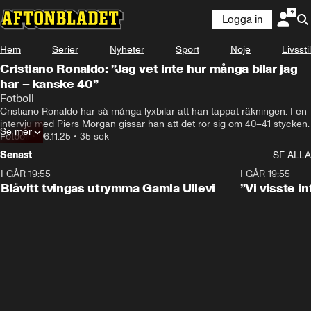
Logga in
Hem
Serier
Nyheter
Sport
Nöje
Livsstil
Cristiano Ronaldo: ”Jag vet inte hur många bilar jag
har – kanske 40”
Fotboll
Cristiano Ronaldo har så många lyxbilar att han tappat räkningen. I en 
intervju med Piers Morgan gissar han att det rör sig om 40–41 stycken.
Se mer
Fotboll
•
06.11.25
•
35 sek
Senast
SE ALLA
I GÅR 19:55
0:29
I GÅR 19:55
Blåvitt tvingas utrymma Gamla Ullevi
”Vi visste 