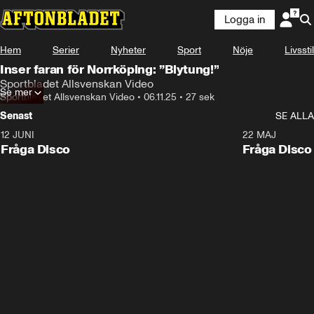
Logga in
Hem
Serier
Nyheter
Sport
Nöje
Livsstil
Inser faran för Norrköping: ”Blytung!”
Sportbladet Allsvenskan Video
Se mer
Sportbladet Allsvenskan Video
•
06.11.25
•
27 sek
Senast
SE ALLA
12 JUNI
22 MAJ
Fråga Disco
Fråga Disco