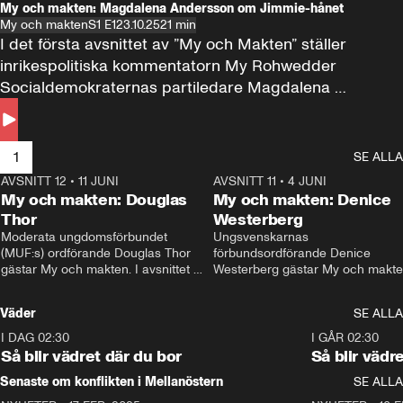
My och makten: Magdalena Andersson om Jimmie-hånet
My och makten
S1 E1
23.10.25
21 min
I det första avsnittet av ”My och Makten” ställer 
inrikespolitiska kommentatorn My Rohwedder 
Socialdemokraternas partiledare Magdalena 
Andersson till svars.
1
SE ALLA
AVSNITT 12
•
11 JUNI
26:27
AVSNITT 11
•
4 JUNI
2
My och makten: Douglas
My och makten: Denice
Thor
Westerberg
Moderata ungdomsförbundet 
Ungsvenskarnas 
(MUF:s) ordförande Douglas Thor 
förbundsordförande Denice 
gästar My och makten. I avsnittet 
Westerberg gästar My och makten.
diskuteras tonårsutvisningarna och 
avsnittet diskuteras migrationsfrå
hur Moderaterna ska locka väljare till 
och hur SD ska locka kvinnliga 
Väder
SE ALLA
valet i höst. 
väljare. 
I DAG 02:30
1:06
I GÅR 02:30
Så blir vädret där du bor
Så blir vädr
Senaste om konflikten i Mellanöstern
SE ALLA