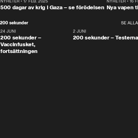
NYHETER
•
17 FEB. 2025
0:45
NYHETER
•
16 F
500 dagar av krig i Gaza – se förödelsen
Nya vapen ti
200 sekunder
SE ALLA
24 JUNI
5:00
2 JUNI
200 sekunder –
200 sekunder – Testern
Vaccinfusket,
fortsättningen