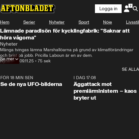
Logga in
Hem
Serier
Nyheter
Sport
Nöje
Livsstil
Lämnade paradisön för kycklingfabrik: "Saknar att
höra vågorna"
Nyheter
Många tvingas lämna Marshallöarna på grund av klimatförändringar 
och brist på jobb. Pricilla Laboun är en av dem.
Se mer
Nyheter
•
09.11.25
•
75 sek
SE ALLA
FÖR 18 MIN SEN
0:36
I DAG 17:08
Se de nya UFO-bilderna
Äggattack mot
premiärministern – kaos
bryter ut