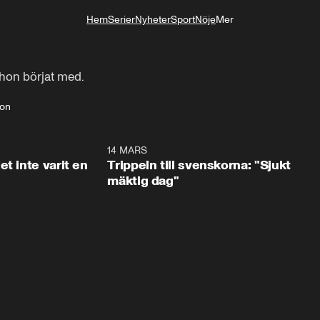
Hem
Serier
Nyheter
Sport
Nöje
Mer
Livsstil
 hon börjat med.
son
1:29
14 MARS
1:0
t inte varit en
Trippeln till svenskorna: "Sjukt
mäktig dag"