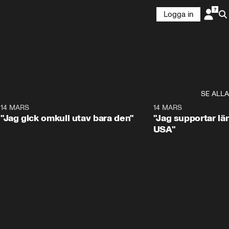
Logga in
SE ALLA
5
14 MARS
1:17
14 MARS
"Jag gick omkull utav bara den"
"Jag supportar lä
USA"