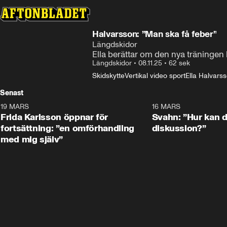
Halvarsson: ”Man ska få feber”
Längdskidor
Ella berättar om den nya träningen
Längdskidor
•
08.11.25
•
62 sek
Skidskytte
Vertikal video sport
Ella Halvars
Senast
19 MARS
0:26
16 MARS
Frida Karlsson öppnar för
Svahn: ”Hur kan de
fortsättning: ”en omförhandling
diskussion?”
med mig själv”