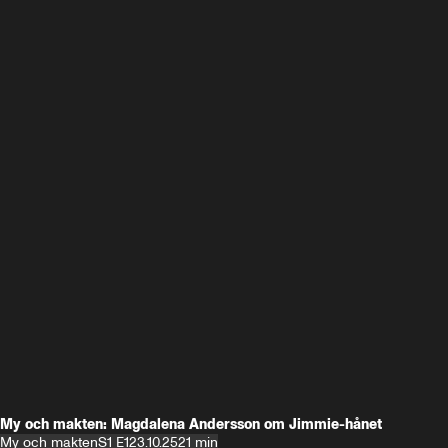
My och makten: Magdalena Andersson om Jimmie-hånet
My och makten
S1 E1
23.10.25
21 min