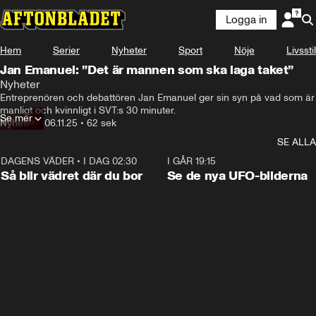
Logga in
Hem
Serier
Nyheter
Sport
Nöje
Livsstil
Jan Emanuel: ”Det är mannen som ska laga taket”
Nyheter
Entreprenören och debattören Jan Emanuel ger sin syn på vad som är 
manligt och kvinnligt i SVT:s 30 minuter.
Se mer
Nyheter
•
06.11.25
•
62 sek
SE ALLA
DAGENS VÄDER
•
I DAG 02:30
1:06
I GÅR 19:15
Så blir vädret där du bor
Se de nya UFO-bilderna