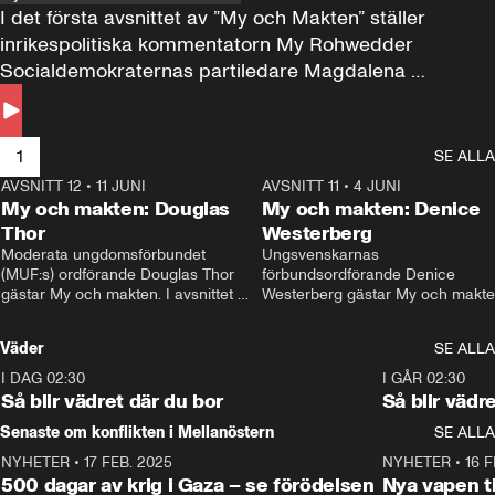
I det första avsnittet av ”My och Makten” ställer 
inrikespolitiska kommentatorn My Rohwedder 
Socialdemokraternas partiledare Magdalena 
Andersson till svars.
1
SE ALLA
AVSNITT 12
•
11 JUNI
26:27
AVSNITT 11
•
4 JUNI
2
My och makten: Douglas
My och makten: Denice
Thor
Westerberg
Moderata ungdomsförbundet 
Ungsvenskarnas 
(MUF:s) ordförande Douglas Thor 
förbundsordförande Denice 
gästar My och makten. I avsnittet 
Westerberg gästar My och makten.
diskuteras tonårsutvisningarna och 
avsnittet diskuteras migrationsfrå
hur Moderaterna ska locka väljare till 
och hur SD ska locka kvinnliga 
Väder
SE ALLA
valet i höst. 
väljare. 
I DAG 02:30
1:06
I GÅR 02:30
Så blir vädret där du bor
Så blir vädr
Senaste om konflikten i Mellanöstern
SE ALLA
NYHETER
•
17 FEB. 2025
0:45
NYHETER
•
16 F
500 dagar av krig i Gaza – se förödelsen
Nya vapen ti