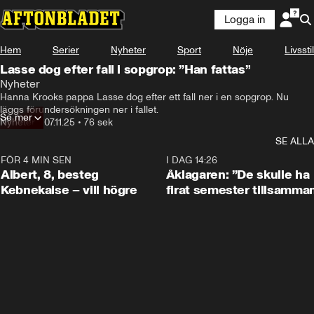
Logga in
Hem
Serier
Nyheter
Sport
Nöje
Livsstil
Lasse dog efter fall i sopgrop: ”Han fattas”
Nyheter
Hanna Krooks pappa Lasse dog efter ett fall ner i en sopgrop. Nu 
läggs förundersökningen ner i fallet.
Se mer
Nyheter
•
07.11.25
•
76 sek
SE ALLA
FÖR 4 MIN SEN
0:54
I DAG 14:26
Albert, 8, besteg
Åklagaren: ”De skulle ha
Kebnekaise – vill högre
firat semester tillsamma