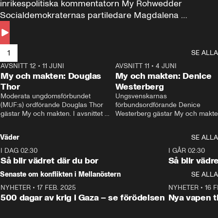
inrikespolitiska kommentatorn My Rohwedder 
Socialdemokraternas partiledare Magdalena 
Andersson till svars.
1
SE ALLA
AVSNITT 12
•
11 JUNI
26:27
AVSNITT 11
•
4 JUNI
2
My och makten: Douglas
My och makten: Denice
Thor
Westerberg
Moderata ungdomsförbundet 
Ungsvenskarnas 
(MUF:s) ordförande Douglas Thor 
förbundsordförande Denice 
gästar My och makten. I avsnittet 
Westerberg gästar My och makten.
diskuteras tonårsutvisningarna och 
avsnittet diskuteras migrationsfrå
hur Moderaterna ska locka väljare till 
och hur SD ska locka kvinnliga 
Väder
SE ALLA
valet i höst. 
väljare. 
I DAG 02:30
1:06
I GÅR 02:30
Så blir vädret där du bor
Så blir vädr
Senaste om konflikten i Mellanöstern
SE ALLA
NYHETER
•
17 FEB. 2025
0:45
NYHETER
•
16 F
500 dagar av krig i Gaza – se förödelsen
Nya vapen ti