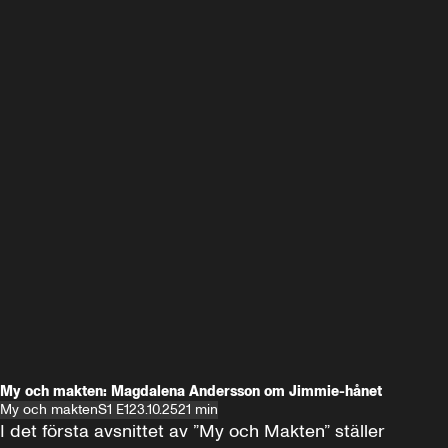
My och makten: Magdalena Andersson om Jimmie-hånet
My och makten
S1 E1
23.10.25
21 min
I det första avsnittet av ”My och Makten” ställer 