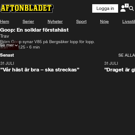
Logga in
Hem
Serier
Nyheter
Sport
Nöje
Livsstil
Goop: En solklar förstahäst
Trav
Björn Goop synar V85 på Bergsåker lopp för lopp.
Se mer
Trav
•
07.11.25
•
6 min
Senast
SE ALLA
31 JULI
4:52
31 JULI
”Vår häst är bra – ska streckas”
”Draget är g