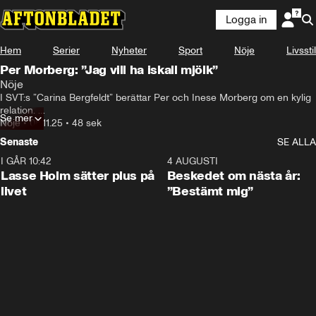
Logga in
Hem
Serier
Nyheter
Sport
Nöje
Livsstil
Per Morberg: ”Jag vill ha iskall mjölk”
Nöje
I SVT:s ”Carina Bergfeldt” berättar Per och Inese Morberg om en kylig 
relation. 

Se mer
De sina egna knep för att få vardagen att fungera – bland annat 
Nöje
•
08.11.25
•
48 sek
separata sovrum. Och separata kylskåp.
Senaste
SE ALLA
I GÅR 10:42
1:04
4 AUGUSTI
Lasse Holm sätter plus på
Beskedet om nästa år:
livet
”Bestämt mig”