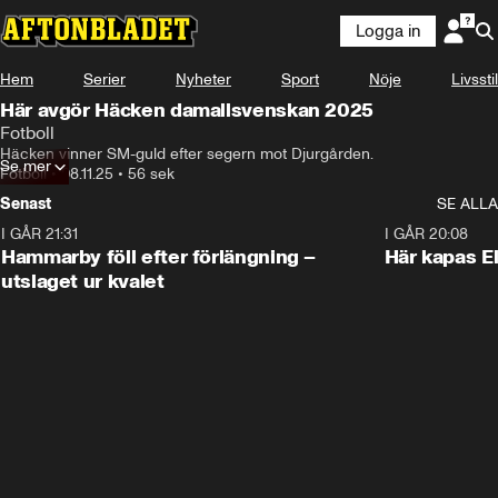
Logga in
Hem
Serier
Nyheter
Sport
Nöje
Livsstil
Här avgör Häcken damallsvenskan 2025
Fotboll
Häcken vinner SM-guld efter segern mot Djurgården.
Se mer
Fotboll
•
08.11.25
•
56 sek
Senast
SE ALLA
I GÅR 21:31
1:28
I GÅR 20:08
Hammarby föll efter förlängning –
Här kapas El
utslaget ur kvalet