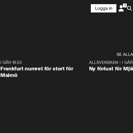
Logga in
SE ALLA
7
I GÅR 18:53
0:56
ALLSVENSKAN
•
I GÅR
Frankfurt numret för stort för
Ny förlust för Mjä
Malmö