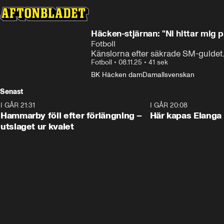
Häcken-stjärnan: "Ni hittar mig 
Fotboll
Känslorna efter säkrade SM-guldet
Fotboll
•
08.11.25
•
41 sek
BK Häcken dam
Damallsvenskan
Senast
I GÅR 21:31
1:28
I GÅR 20:08
Hammarby föll efter förlängning –
Här kapas Elanga 
utslaget ur kvalet