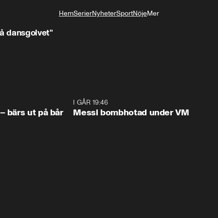
Hem
Serier
Nyheter
Sport
Nöje
Mer
Livsstil
på dansgolvet"
.
1:07
I GÅR 19:46
0:4
– bärs ut på bår
Messi bombhotad under VM