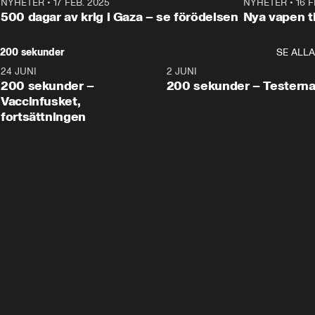
NYHETER
•
17 FEB. 2025
0:45
NYHETER
•
16 F
500 dagar av krig i Gaza – se förödelsen
Nya vapen ti
200 sekunder
SE ALLA
24 JUNI
5:00
2 JUNI
200 sekunder –
200 sekunder – Testern
Vaccinfusket,
fortsättningen