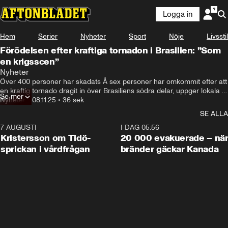
Logga in
Hem
Serier
Nyheter
Sport
Nöje
Livsstil
Förödelsen efter kraftiga tornadon i Brasilien: ”Som
en krigsscen”
Nyheter
Över 400 personer har skadats Å sex personer har omkommit efter att 
en kraftig tornado dragit in över Brasiliens södra delar, uppger lokala 
Se mer
myndigheter. Se bilder på förödelsen.
Nyheter
•
08.11.25
•
36 sek
SE ALLA
7 AUGUSTI
0:42
I DAG 05:56
Kristersson om Tidö-
20 000 evakuerade – nä
sprickan i vårdfrågan
bränder gäckar Kanada