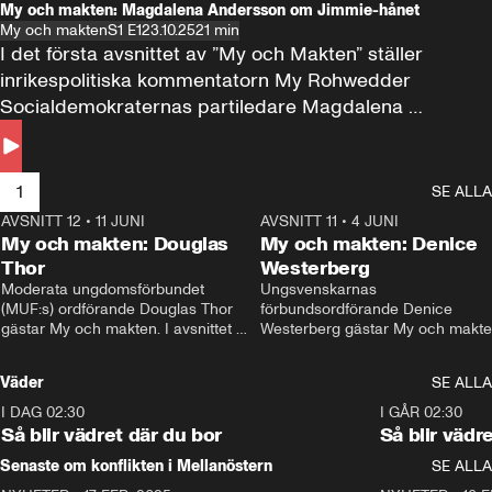
My och makten: Magdalena Andersson om Jimmie-hånet
My och makten
S1 E1
23.10.25
21 min
I det första avsnittet av ”My och Makten” ställer 
inrikespolitiska kommentatorn My Rohwedder 
Socialdemokraternas partiledare Magdalena 
Andersson till svars.
1
SE ALLA
AVSNITT 12
•
11 JUNI
26:27
AVSNITT 11
•
4 JUNI
2
My och makten: Douglas
My och makten: Denice
Thor
Westerberg
Moderata ungdomsförbundet 
Ungsvenskarnas 
(MUF:s) ordförande Douglas Thor 
förbundsordförande Denice 
gästar My och makten. I avsnittet 
Westerberg gästar My och makten.
diskuteras tonårsutvisningarna och 
avsnittet diskuteras migrationsfrå
hur Moderaterna ska locka väljare till 
och hur SD ska locka kvinnliga 
Väder
SE ALLA
valet i höst. 
väljare. 
I DAG 02:30
1:06
I GÅR 02:30
Så blir vädret där du bor
Så blir vädr
Senaste om konflikten i Mellanöstern
SE ALLA