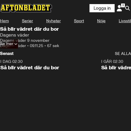
Logga in
Hem
Serier
Nyheter
Sport
Nöje
Livsstil
Så blir vädret där du bor
Dagens väder
Dagens väder 9 november
Se mer
Dagens väder
•
09.11.25
•
67 sek
Senast
SE ALLA
I DAG 02:30
1:06
I GÅR 02:30
Så blir vädret där du bor
Så blir vädr