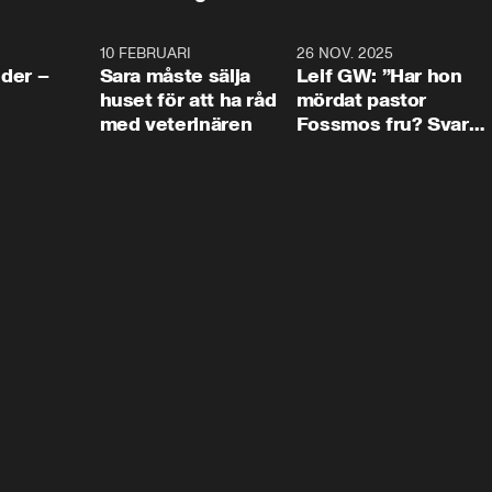
4:24
10 FEBRUARI
4:13
26 NOV. 2025
8:1
der –
Sara måste sälja
Leif GW: ”Har hon
huset för att ha råd
mördat pastor
med veterinären
Fossmos fru? Svar
nej.”