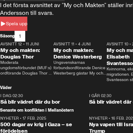
I det första avsnittet av ”My och Makten” ställe
Andersson till svars.
Spela upp
1
Säsong
AVSNITT 12
•
11 JUNI
26:27
AVSNITT 11
•
4 JUNI
23:40
AVSNITT 10
•
My och makten:
My och makten:
My och ma
Douglas Thor
Denice Westerberg
Elisabeth
Moderata 
Ungsvenskarnas 
Svantess
ungdomsförbundet (MUF:s) 
förbundsordförande Denice 
Kvinnorna, ek
ordförande Douglas Thor 
Westerberg gästar My och 
migrationen. E
gästar My och makten. I 
makten. I avsnittet 
Svantesson stäl
avsnittet diskuteras 
diskuteras migrationsfrågan 
när finansmini
Väder
tonårsutvisningarna och hur 
och hur SD ska locka 
Moderaterna ska locka 
kvinnliga väljare. 
I DAG 02:30
1:06
I GÅR 02:30
väljare till valet i höst. 
Så blir vädret där du bor
Så blir vädret där
Senaste om konflikten i Mellanöstern
NYHETER
•
17 FEB. 2025
0:45
NYHETER
•
16 FEB. 20
500 dagar av krig i Gaza – se
Nya vapen till Isr
förödelsen
Trump