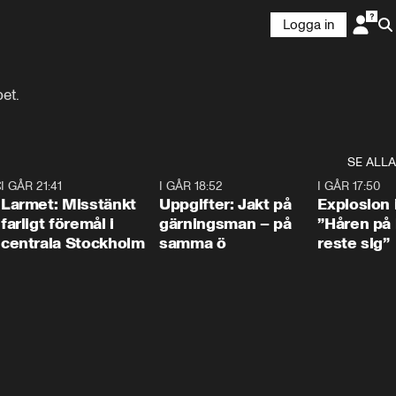
Logga in
et.
SE ALLA
:30
6
I GÅR 21:41
0:35
I GÅR 18:52
0:33
I GÅR 17:50
Larmet: Misstänkt
Uppgifter: Jakt på
Explosion 
farligt föremål i
gärningsman – på
”Håren på
centrala Stockholm
samma ö
reste sig”