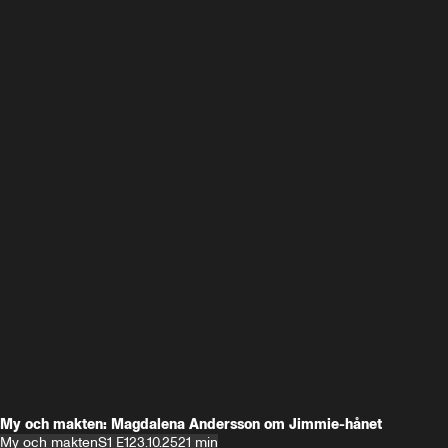
My och makten: Magdalena Andersson om Jimmie-hånet
My och makten
S1 E1
23.10.25
21 min