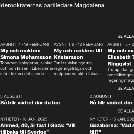
aldemokraternas partiledare Magdalena 
SE ALLA
7
AVSNITT 7
•
19 FEBRUARI
24:30
AVSNITT 6
•
12 FEBRUARI
27:30
AVSNITT 5
•
My och makten:
My och makten: Ulf
My och ma
Simona Mohamsson
Kristersson
Elisabeth
 
Tonårsutvisningarna, skolan 
Tonårsutvisningarna, 
Ringqvist
och och krisen i Liberalerna 
regeringsfrågan och 
Trump, den gr
står i fokus i det sjunde 
matpriserna står i fokus i 
omställningen
avsnittet av ”My och 
det sjätte avsnittet av ”My 
regeringsfråga
makten”. Se när 
och makten”. Se när 
centrum i det 
SE ALLA
Aftonbladets inrikespolitiska 
Aftonbladets inrikespolitiska 
avsnittet av ”
kommentator My 
kommentator My 
6
3 AUGUSTI
1:06
2 AUGUSTI
Makten”. Se nä
Rohwedder ställer 
Rohwedder ställer 
Så blir vädret där du bor
Så blir vädret där
Aftonbladets in
utbildnings- och 
statsminister Ulf Kristersson 
kommentator 
SE ALLA
integrationsminister Simona 
till svars.
Rohwedder stäl
Mohamsson till svars.
Centerpartiets
2
NYHETER
•
16 JAN. 2025
1:01
NYHETER
•
16 JAN. 20
Thand Ring till
Ahmed, 40, är fast i Gaza: ”Vill
Gazaborna: ”Vad s
tillbaka till Sverige”
till?”