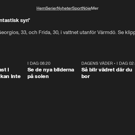
Hem
Serier
Nyheter
Sport
Nöje
Mer
Livsstil
ntastisk syn"
rgios, 33, och Frida, 30, i vattnet utanför Värmdö. Se klipp
1:26
I DAG 08:20
0:31
DAGENS VÄDER
•
I DAG 02
1:0
st i
Se de nya bilderna
Så blir vädret där du
kan inte
på solen
bor