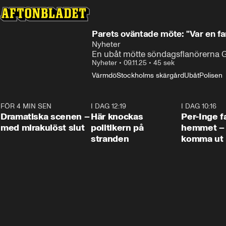
Parets oväntade möte: "Var en fa
Nyheter
En ubåt mötte söndagsflanörerna Geo
Nyheter
•
09.11.25
•
45 sek
Värmdö
Stockholms skärgård
Ubåt
Polisen
FÖR 4 MIN SEN
0:42
I DAG 12:19
0:45
I DAG 10:16
Dramatiska scenen –
Här knockas
Per-Inge fa
med mirakulöst slut
politikern på
hemmet – 
stranden
komma ut