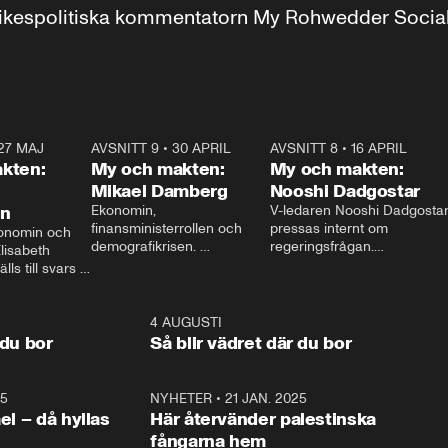
r inrikespolitiska kommentatorn My Rohwedder Soci
27 MAJ
3:51
AVSNITT 9
•
30 APRIL
24:00
AVSNITT 8
•
16 APRIL
25:1
kten:
My och makten:
My och makten:
Mikael Damberg
Nooshi Dadgostar
on
Ekonomin, 
V-ledaren Nooshi Dadgostar
finansministerrollen och 
pressas internt om 
onomin och 
demografikrisen. 
regeringsfrågan.

lisabeth 
Oppositionen ställs till svars 
I Aftonbladets 
ls till svars 
när Socialdemokraternas 
partiledarutfrågning ”My 
stern gästar 
Mikael Damberg gästar My 
och Makten” sätter hon ner 
My och Makten. 
och Makten. 
foten mot kritikerna:

1:06
4 AUGUSTI
1:0
– Vi ställer upp i val. Ska vi 
 du bor
Så blir vädret där du bor
vara med så sitter vi förstås 
25
1:22
NYHETER
•
21 JAN. 2025
0:5
ael – då hyllas
Här återvänder palestinska
fångarna hem