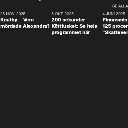
SE ALLA
3
25 NOV. 2025
31:05
8 OKT. 2025
4:29
4 JUNI 2025
Knutby – Vem
200 sekunder –
Finansmin
mördade Alexandra?
Köttfusket: Se hela
125 procent
programmet här
"Skattever
viktig uppg