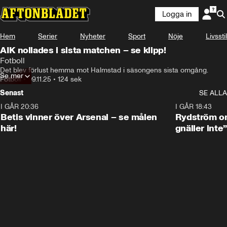
Logga in
Hem
Serier
Nyheter
Sport
Nöje
Livsstil
AIK nollades i sista matchen – se klipp!
Fotboll
Det blev förlust hemma mot Halmstad i säsongens sista omgång.
Se mer
Fotboll
•
09.11.25
•
124 sek
Senast
SE ALLA
I GÅR 20:36
1:30
I GÅR 18:43
Betis vinner över Arsenal – se målen
Rydström om
här!
gnäller inte”