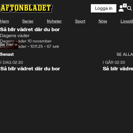
Logga in
Hem
Serier
Nyheter
Sport
Nöje
Livsstil
Så blir vädret där du bor
Dagens väder
Dagens väder 10 november
Se mer
Dagens väder
•
10.11.25
•
67 sek
Senast
SE ALLA
I DAG 02:30
1:06
I GÅR 02:30
Så blir vädret där du bor
Så blir vädr