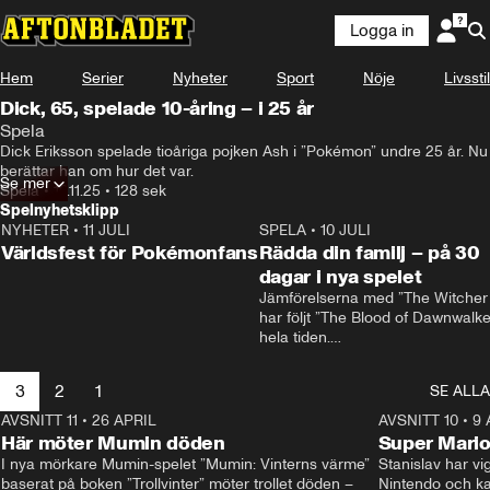
Logga in
Hem
Serier
Nyheter
Sport
Nöje
Livsstil
Dick, 65, spelade 10-åring – i 25 år
Spela
Dick Eriksson spelade tioåriga pojken Ash i ”Pokémon” undre 25 år. Nu 
berättar han om hur det var.
Se mer
Spela
•
10.11.25
•
128 sek
Spelnyhetsklipp
NYHETER
•
11 JULI
0:58
SPELA
•
10 JULI
Världsfest för Pokémonfans
Rädda din familj – på 30
dagar i nya spelet
Jämförelserna med ”The Witcher 
har följt ”The Blood of Dawnwalker
hela tiden.

Rafał Jankowski, som jobbat på b
spelen, skrattar åt dem.

3
2
1
SE ALLA
– Redan från början förstod vi att v
behövde vår egen identitet, säger
AVSNITT 11
•
26 APRIL
1:57
AVSNITT 10
•
9 
han.
Här möter Mumin döden
Super Mario
I nya mörkare Mumin-spelet ”Mumin: Vinterns värme” 
Stanislav har vig
baserat på boken ”Trollvinter” möter trollet döden –
Nintendo och kal