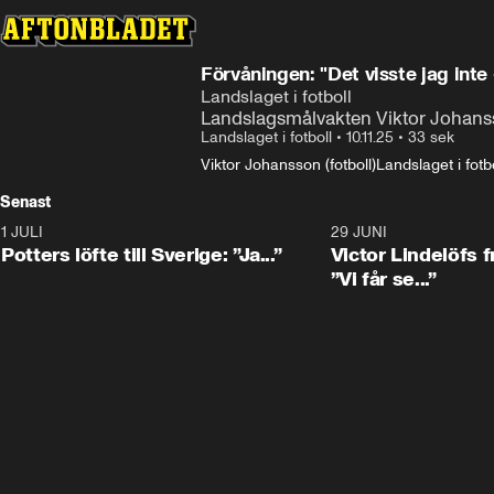
Förvåningen: "Det visste jag inte 
Landslaget i fotboll
Landslagsmålvakten Viktor Johansso
Landslaget i fotboll
•
10.11.25
•
33 sek
Viktor Johansson (fotboll)
Landslaget i fotbo
Senast
1 JULI
0:30
29 JUNI
Potters löfte till Sverige: ”Ja...”
Victor Lindelöfs f
”Vi får se...”