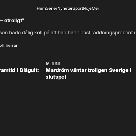
Hem
Serier
Nyheter
Sport
Nöje
Mer
Livsstil
– otroligt"
n hade dålig koll på att han hade bäst räddningsprocent i 
ll, herrar
0:24
16 JUNI
0:2
ramtid i Blågult:
Mardröm väntar troligen Sverige i
slutspel