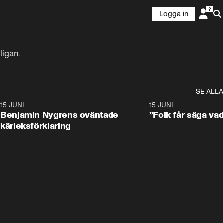
Logga in
ligan.
SE ALLA
9
15 JUNI
0:22
15 JUNI
Benjamin Nygrens oväntade
”Folk får säga vad
kärleksförklaring