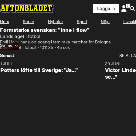
Logga in
Hem
Serier
Nyheter
Sport
Nöje
Livsstil
Formstarke svensken: "Inne i flow"
Landslaget i fotboll
Emil Holm har gjort poäng i fem raka matcher för Bologna.
Se mer
Landslaget i fotboll
•
10.11.25
•
45 sek
Senast
SE ALLA
1 JULI
0:30
29 JUNI
Potters löfte till Sverige: ”Ja...”
Victor Lindel
se...”