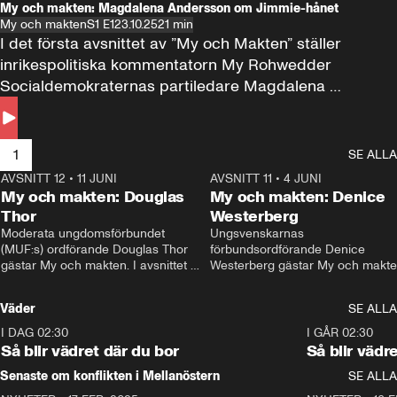
My och makten: Magdalena Andersson om Jimmie-hånet
My och makten
S1 E1
23.10.25
21 min
I det första avsnittet av ”My och Makten” ställer 
inrikespolitiska kommentatorn My Rohwedder 
Socialdemokraternas partiledare Magdalena 
Andersson till svars.
1
SE ALLA
AVSNITT 12
•
11 JUNI
26:27
AVSNITT 11
•
4 JUNI
2
My och makten: Douglas
My och makten: Denice
Thor
Westerberg
Moderata ungdomsförbundet 
Ungsvenskarnas 
(MUF:s) ordförande Douglas Thor 
förbundsordförande Denice 
gästar My och makten. I avsnittet 
Westerberg gästar My och makten.
diskuteras tonårsutvisningarna och 
avsnittet diskuteras migrationsfrå
hur Moderaterna ska locka väljare till 
och hur SD ska locka kvinnliga 
Väder
SE ALLA
valet i höst. 
väljare. 
I DAG 02:30
1:06
I GÅR 02:30
Så blir vädret där du bor
Så blir vädr
Senaste om konflikten i Mellanöstern
SE ALLA