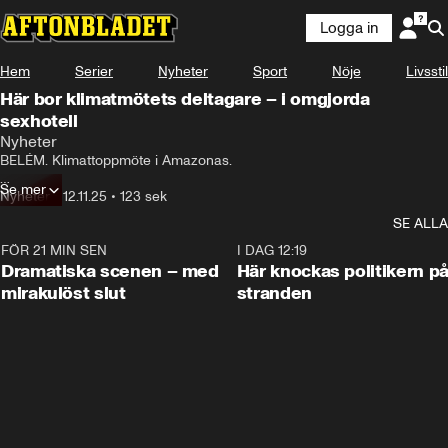
Logga in
Hem
Serier
Nyheter
Sport
Nöje
Livsstil
Här bor klimatmötets deltagare – i omgjorda
sexhotell
Nyheter
BELÉM. Klimattoppmöte i Amazonas.

Se mer
Då stiger temperaturen på Beléms kärlekshotell.

Nyheter
•
12.11.25
•
123 sek
SE ALLA
– Vi hade mer än dubbelt så många gäster som vanligt i helgen, säger 
motellchefen Andrea.
FÖR 21 MIN SEN
0:42
I DAG 12:19
Dramatiska scenen – med
Här knockas politikern p
mirakulöst slut
stranden