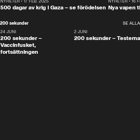
NYHETER
•
17 FEB. 2025
0:45
NYHETER
•
16 F
500 dagar av krig i Gaza – se förödelsen
Nya vapen ti
200 sekunder
SE ALLA
24 JUNI
5:00
2 JUNI
200 sekunder –
200 sekunder – Testern
Vaccinfusket,
fortsättningen