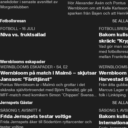
anekdoter i senaste avsnittet av 
Hör Alexander Axén och Pontus 
Morgonklubben
Wernbloom om att Kalle Karlsson 
sparken från Bajen och att Henrik
Rydström tar över
Fotbollsresan
SE ALLA
FOTBOLL
•
16 JULI
0:44
FOTBOLLSRES
Niva vs. fruktsallad
Bakom kulis
skräck: ”Kry
Vad gör man som
med fotbollsres
Wernblooms eskapader
WERNBLOOMS ESKAPADER
•
S4, E2
38:23
WERNBLOOMS 
Wernbloom på match i Malmö – skjutsar
Wernbloom 
Jansson: ”Färdtjänst”
Harvestad 
Pontus Wernbloom är i Malmö och grottar i det 
Från åtta gubbar 
skånska självförtroendet med Björn Ranelid, går på 
Marcus Lager sta
MFF-match med komikern Simon ”Chippen” Svensson 
folk i Linköping
och hjälper skadade stjärnbacken Pontus Jansson 
och Wernbloom kl
Jernspets Gästar
SE ALLA
hem. 
SÄSONG 1, AVSNITT 4
13:37
SÄSONG 1, AVS
Frida Jernspets testar voltige
Bakom kuli
Frida Jernspets åker till Södertörn ryttarcenter och 
Internation
testar voltige