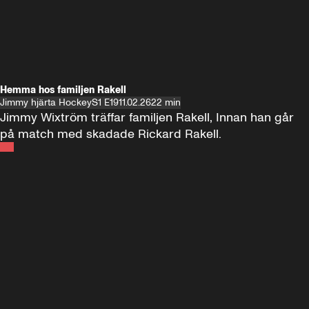
Hemma hos familjen Rakell
Jimmy hjärta Hockey
S1 E19
11.02.26
22 min
Jimmy Wixtröm träffar familjen Rakell, Innan han går 
på match med skadade Rickard Rakell.
Andra sidan
FOTBOLL
•
17 JUNI 2024
12:58
FOTBOLL
•
19 
Träffar Emil Forsberg i New York
Hemma hos A
Florida
60 minuter ⚽️⚽️⚽️
SE ALLA
18 JUNI
1:00:38
17 JUNI
Plus
Plus
60 minuter – bara om AIK
60 minuter