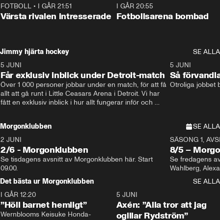
FOTBOLL
•
I GÅR 21:51
0:31
I GÅR 20:55
Värsta rivalen intresserade
Fotbollsarena bombad
Jimmy hjärta hockey
SE ALLA
5 JUNI
11:14
5 JUNI
Får exklusiv inblick under Detroit-match
Så förvandl
Över 1 000 personer jobbar under en match, för att få 
Otroliga jobbet
allt att gå runt i Little Ceasars Arena i Detroit. Vi har 
fått en exklusiv inblick i hur allt fungerar inför och 
under match i världens bästa hockeyliga
Morgonklubben
SE ALLA
2 JUNI
SÄSONG 1, AVSN
2/6 - Morgonklubben
8/5 – Morg
Se tisdagens avsnitt av Morgonklubben här. Start 
Se fredagens av
09.00. 
Det bästa ur Morgonklubben
SE ALLA
I GÅR 12:20
1:14
5 JUNI
”Höll barnet hemligt”
Axén: ”Alla tror att jag
Wernblooms Keisuke Honda-
ogillar Rydström”