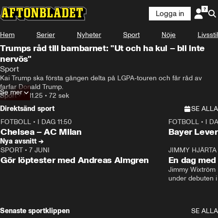
Logga in
Hem
Serier
Nyheter
Sport
Nöje
Livsstil
Trumps råd till barnbarnet: "Ut och ha kul – bli inte
nervös"
Sport
Kai Trump ska första gången delta på LGPA-touren och får råd av 
farfar Donald Trump.
Se mer
Sport
•
11.11.25
•
72 sek
Direktsänd sport
SE ALLA
FOTBOLL
•
I DAG 11:50
FOTBOLL
•
I D
Plus
Plus
Chelsea – AC Milan
Bayer Lever
Nya avsnitt →
SPORT
•
7 JUNI
16:36
JIMMY HJÄRTA
Gör löptester med Andreas Almgren
En dag med 
Jimmy Wixtröm 
under debuten i
Senaste sportklippen
SE ALLA