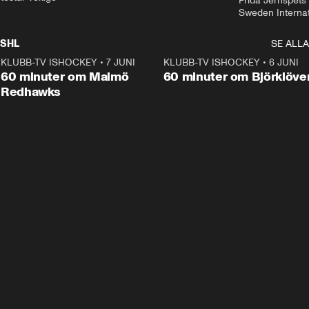
Frida Jernspets 
Sweden Interna
SHL
SE ALLA
KLUBB-TV ISHOCKEY
•
7 JUNI
1:02:53
KLUBB-TV ISHOCKEY
•
6 JUNI
1:0
Plus
60 minuter om Malmö
60 minuter om Björklöve
Redhawks