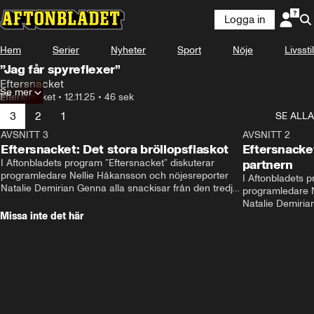
Logga in
Hem
Serier
Nyheter
Sport
Nöje
Livsstil
”Jag får spyreflexer”
Eftersnacket
Se mer
Eftersnacket
•
12.11.25
•
46 sek
3
2
1
SE ALLA
AVSNITT 3
26:18
AVSNITT 2
Eftersnacket: Det stora bröllopsfiaskot
Eftersnacket
I Aftonbladets program ”Eftersnacket” diskuterar 
partnern
programledare Nellie Håkansson och nöjesreporter 
I Aftonbladets p
Natalie Demirian Genna alla snackisar från den tredje 
programledare N
säsongen av ”Love is blind Sverige". Gäster i avsnittet 
Natalie Demirian
är Karolina Finskas och Jakob Grunberg. 
Missa inte det här
säsongen av ”Love