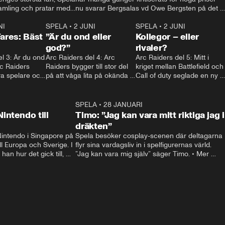
amling och pratar med 
nu svarar Bergsalas vd Owe Bergsten på det 
 lille rörmokaren på sin 
och avslöjar att han själv inte alls spelar så 
aftonbladet.se • Mer: 
NI
2:09
SPELA
•
2 JUNI
mycket. • Kontakt: spela@aftonbladet.se • 
2:25
SPELA
•
2 JUNI
1:4
Fares: Bäst
”Är du ond eller
Mer:spela.aftonbladet.se
Kollegor – eller
god?”
rivaler?
l 3: Är du ond 
Arc Raiders del 4: Arc 
Arc Raiders del 5: Mitt i 
rc Raiders 
Raiders bygger till stor del 
kriget mellan Battlefield och 
a spelare och 
på att våga lita på okända 
Call of duty seglade en ny 
 moralisk linje.
spelare – men det är lätt att 
lirare in och krossade allt 
bli huggen i ryggen.
motstånd. Men vad säger 
BF-bossen om 
28:48
SPELA
•
28 JANUARI
1:3
konkurrensen?
intendo till
Timo: ”Jag kan vara mitt riktiga jag i
dräkten”
intendo i Singapore på 
Spela besöker cosplay-scenen där deltagarna 
ll Europa och Sverige. I 
flyr sina vardagsliv in i spelfigurernas värld. 
han hur det gick till, 
”Jag kan vara mig själv” säger Timo. • Mer 
lar, svarar på kritiken 
spela på spela.agftonbladet.se, kontakt: 
 känslorna när han ser 
spela@aftonbladet.se.
porter: Andreas 
a@aftonbladet.se • Mer 