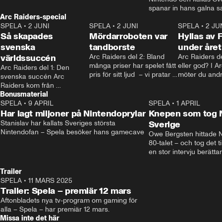
tänkte kring mörker för barn. • Mer: 
spanar in hans galna s
spela.aftonbladet.se • Kontakt: 
Arc Raiders-special
Linn som tatuerat in den
spela@aftonbladet.se
SPELA
•
2 JUNI
2:12
SPELA
•
2 JUNI
kropp. • Kontakt: spela@
1:50
SPELA
•
2 JU
Så skapades
Mördarroboten var
spela.aftonbladet.se
Hyllas av 
svenska
tandborste
under året
världssuccén
Arc Raiders del 2: Bland 
Arc Raiders de
många priser har spelet fått 
eller god? I A
Arc Raiders del 1: Den 
pris för sitt ljud  – vi pratar 
möter du andr
svenska succén Arc 
med teamet bakom om hur 
kan själv välja
Raiders kom från 
de jobbar.
Bonusmaterial
ingenstans och gjorde 
braksuccé – men vad är 
SPELA
•
9 APRIL
21:03
SPELA
•
1 APRIL
egentligen förklaringen 
Har lagt miljoner på Nintendoprylar
Knepen som tog N
bakom?
Stanislav har kallats Sveriges största 
Sverige
Nintendofan – Spela besöker hans gamecave
Owe Bergsten hittade N
80-talet – och tog det ti
en stor intervju berättar 
hur mycket han själv spe
mot höga priser och om
Trailer
ett Switch på stan. • Re
SPELA
•
11 MARS 2025
0:37
Hansson • Kontakt: spel
Trailer: Spela – premiär 12 mars
på spela.aftonbladet.se
Aftonbladets nya tv-program om gaming för 
alla – Spela – har premiär 12 mars.
Missa inte det här