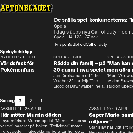
De snälla spel-konkurrenterna: 
Spela
I dag släpps nya Call of duty – oc
Spela
•
14.11.25
•
57 sek
Tv-spel
Battlefield
Call of duty
Spelnyhetsklipp
NYHETER
•
11 JULI
0:58
SPELA
•
10 JULI
1:54
SPELA
•
3 JU
Världsfest för
Rädda din familj – på
”Man kan v
Pokémonfans
30 dagar i nya spelet
men göra 
Jämförelserna med ”The 
”Muri: Wildwoo
Witcher 3” har följt ”The 
av den Skövd
Blood of Dawnwalker” hela 
studion Speld
tiden.

Interactive, so
Rafał Jankowski, som jobbat 
första stora spe
3
2
1
Säsong
på båda spelen, skrattar åt 
Spelet handlar
dem.

mus som åker t
AVSNITT 11
•
26 APRIL
1:57
AVSNITT 10
•
9 APRIL
– Redan från början förstod 
förorenad ö för
Här möter Mumin döden
Super Mario-saml
vi att vi behövde vår egen 
rent den och 
I nya mörkare Mumin-spelet ”Mumin: Vinterns 
miljoner”
identitet, säger han.
gulliga varels
värme” baserat på boken ”Trollvinter” möter 
Stanislav har vigt sitt l
där.
trollet döden – utvecklarna berättar hur de 
Nintendo och kallas Sve