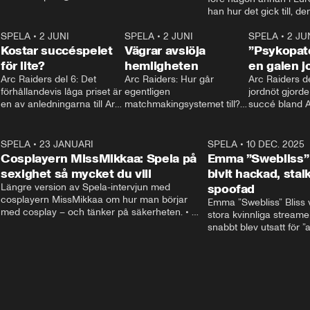
spela.aftonbladet.se
han hur det gick till, d
Mariostatyn och hur ha
6
SPELA
•
2 JUNI
2:15
SPELA
•
2 JUNI
succéspelet. • Kontakt:
2:14
SPELA
•
2 JU
Kostar succéspelet
Vägrar avslöja
Mer: spela.aftonbladet.
”Psykopat
för lite?
hemligheten
en galen j
Arc Raiders del 6: Det 
Arc Raiders: Hur går 
Arc Raiders del
förhållandevis låga priset är 
egentligen 
jordnöt gjorde
en av anledningarna till Arc 
matchmakingsystemet till? 
succé bland A
Raiders succé – men sattes 
Hamnar aggressiva med 
streamersarn
det FÖR lågt?
andra likasinnade? Vi pratar 
med utvecklarna och 
5
SPELA
•
23 JANUARI
7:06
SPELA
•
10 DEC. 2025
spekulerar själva.
Cosplayern MissMikkaa: Spela på
Emma ”Swebliss” 
sexighet så mycket du vill
bivit hackad, sta
Längre version av Spela-intervjun med 
spoofad
cosplayern MissMikkaa om hur man börjar 
Emma ”Swebliss” Bliss v
med cosplay – och tänker på säkerheten. • 
stora kvinnliga streamer
Kontakt: spela@aftonbladet.se / Mer gaming: 
snabbt blev utsatt för ”a
spela.aftonbladet.se
grejer: att bli hackad, s
spoofad. • Kontakt: spe