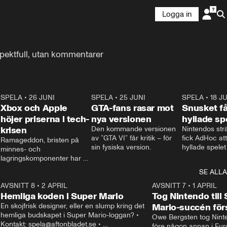
Logga in
spektfull, utan kommentarer
8
SPELA
•
26 JUNI
1:05
SPELA
•
25 JUNI
1:20
SPELA
•
18 J
Xbox och Apple
GTA-fans rasar mot
Snusket få
höjer priserna i tech-
nya versionen
hyllade sp
krisen
Den kommande versionen 
Nintendos strä
av ”GTA VI” får kritik – för 
fick AdHoc att
Ramageddon, bristen på 
sin fysiska version.
hyllade spelet
minnes- och 
Nintendo Swit
lagringskomponenter har 
släpper de en
redan fått Sony och 
SE ALLA
som tar bort d
Nintendo att höja priset på 
rutorna.
8
Playstation och Switch 2. 
AVSNITT 8
•
2 APRIL
0:55
AVSNITT 7
•
1 APRIL
Nu höjer Microsoft priset på 
Hemliga koden i Super Mario
Tog Nintendo till
Xbox och Apple på Ipad och 
En skojfrisk designer, eller en slump kring det 
Mario-succén för
Macbook.
hemliga budskapet i Super Mario-loggan? • 
Owe Bergsten tog Ninten
Kontakt: spela@aftonbladet.se • 
före någon annan i Euro