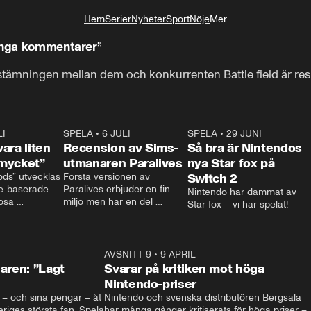
Hem
Serier
Nyheter
Sport
Nöje
Mer
Livsstil
”Inga kommentarer”
h stämningen mellan dem och konkurrenten Battle field är re
LI
2:07
SPELA
•
6 JULI
0:58
SPELA
•
29 JUNI
1:3
ara liten
Recension av Sims-
Så bra är Nintendos
mycket”
utmanaren Paralives
nya Star fox på
ds” utvecklas 
Första versionen av 
Switch 2
e-baserade 
Paralives erbjuder en fin 
Nintendo har dammat av 
osa 
miljö men har en del 
Star fox – vi har spelat!
m gör sitt 
buggar.
l.

 om en liten 
ill en 
1:43
AVSNITT 9
•
9 APRIL
1:2
 att tvätta 
aren: ”Lagt
Svarar på kritiken mot höga
rädda de 
Nintendo-priser
erna som bor 
iv – och sina pengar – åt 
Nintendo och svenska distributören Bergsala 
riges största fan, Spela 
har många gånger kritiserats för höga priser – 