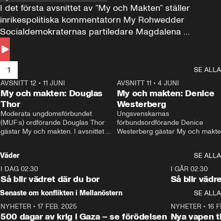
I det första avsnittet av ”My och Makten” ställer 
inrikespolitiska kommentatorn My Rohwedder 
Socialdemokraternas partiledare Magdalena 
Andersson till svars.
1
SE ALLA
AVSNITT 12
•
11 JUNI
26:27
AVSNITT 11
•
4 JUNI
2
My och makten: Douglas
My och makten: Denice
Thor
Westerberg
Moderata ungdomsförbundet 
Ungsvenskarnas 
(MUF:s) ordförande Douglas Thor 
förbundsordförande Denice 
gästar My och makten. I avsnittet 
Westerberg gästar My och makten.
diskuteras tonårsutvisningarna och 
avsnittet diskuteras migrationsfrå
hur Moderaterna ska locka väljare till 
och hur SD ska locka kvinnliga 
Väder
SE ALLA
valet i höst. 
väljare. 
I DAG 02:30
1:06
I GÅR 02:30
Så blir vädret där du bor
Så blir vädr
Senaste om konflikten i Mellanöstern
SE ALLA
NYHETER
•
17 FEB. 2025
0:45
NYHETER
•
16 F
500 dagar av krig i Gaza – se förödelsen
Nya vapen ti