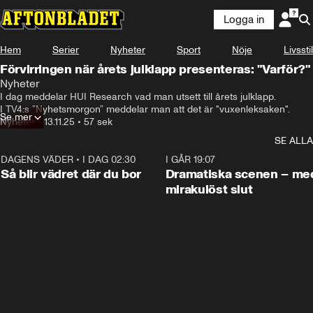
Logga in
Hem
Serier
Nyheter
Sport
Nöje
Livsstil
Förvirringen när årets julklapp presenteras: "Varför?"
Nyheter
I dag meddelar HUI Research vad man utsett till årets julklapp.

I TV4:s ”Nyhetsmorgon” meddelar man att det är "vuxenleksaken".
Se mer
Nyheter
•
13.11.25
•
57 sek
SE ALLA
DAGENS VÄDER
•
I DAG 02:30
1:06
I GÅR 19:07
Så blir vädret där du bor
Dramatiska scenen – me
mirakulöst slut