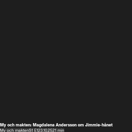
My och makten: Magdalena Andersson om Jimmie-hånet
My och makten
S1 E1
23.10.25
21 min