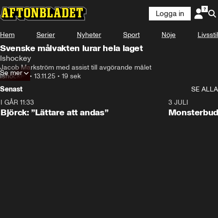
Logga in
Hem
Serier
Nyheter
Sport
Nöje
Livsstil
Svenske målvakten lurar hela laget
Ishockey
Jacob Markström med assist till avgörande målet
Se mer
Ishockey
•
13.11.25
•
19 sek
Senast
SE ALLA
I GÅR 11:33
2:08
3 JULI
Björck: ”Lättare att andas”
Monsterbud 