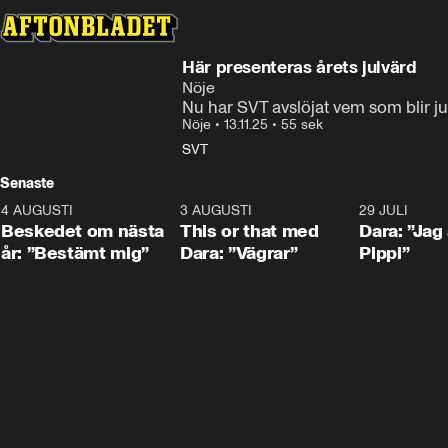
Här presenteras årets julvärd
Nöje
Nu har SVT avslöjat vem som blir ju
Nöje
•
13.11.25
•
55 sek
SVT
Senaste
4 AUGUSTI
0:24
3 AUGUSTI
1:02
29 JULI
Beskedet om nästa
This or that med
Dara: ”Jag
år: ”Bestämt mig”
Dara: ”Vägrar”
Pippi”