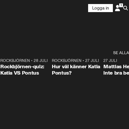
Logga in
SE ALLA
7
ROCKBJÖRNEN
•
28 JULI
0:15
ROCKBJÖRNEN
•
27 JULI
0:46
27 JULI
Rockbjörnen-quiz:
Hur väl känner Katia
Mattias He
Katia VS Pontus
Pontus?
inte bra be