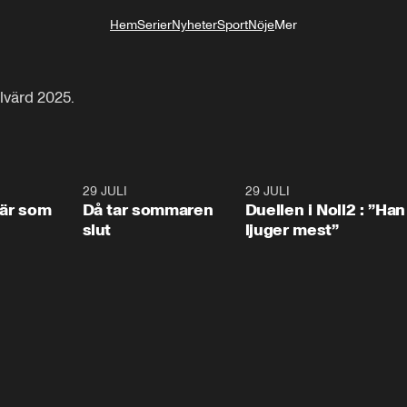
Hem
Serier
Nyheter
Sport
Nöje
Mer
Livsstil
lvärd 2025.
0:41
29 JULI
0:39
29 JULI
0:4
 är som
Då tar sommaren
Duellen i Noll2 : ”Han
slut
ljuger mest”