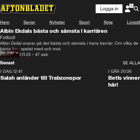
Logga in
Hem
Serier
Nyheter
Sport
Nöje
Livsstil
Albin Ekdals bästa och sämsta i karriären
Fotboll
Albin Ekdal svarar på det bästa och sämsta i hans karriär. Om vilka de 
bästa han spelat med och mot.
Se mer
Fotboll
•
13.11.25
•
47 sek
Senast
SE ALLA
I DAG 12:41
0:42
I GÅR 20:36
Salah anländer till Trabzonspor
Betis vinne
här!