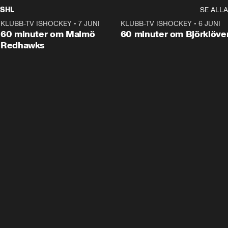
SHL
SE ALLA
KLUBB-TV ISHOCKEY
•
7 JUNI
1:02:53
KLUBB-TV ISHOCKEY
•
6 JUNI
1:0
Plus
60 minuter om Malmö
60 minuter om Björklöve
Redhawks