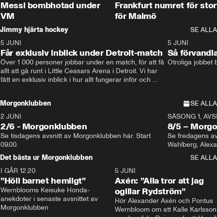
Messi bombhotad under
Frankfurt numret för stor
VM
för Malmö
Jimmy hjärta hockey
SE ALLA
5 JUNI
11:14
5 JUNI
Får exklusiv inblick under Detroit-match
Så förvandl
Över 1 000 personer jobbar under en match, för att få 
Otroliga jobbet
allt att gå runt i Little Ceasars Arena i Detroit. Vi har 
fått en exklusiv inblick i hur allt fungerar inför och 
under match i världens bästa hockeyliga
Morgonklubben
SE ALLA
2 JUNI
SÄSONG 1, AVSN
2/6 - Morgonklubben
8/5 – Morg
Se tisdagens avsnitt av Morgonklubben här. Start 
Se fredagens av
09.00. 
Det bästa ur Morgonklubben
SE ALLA
I GÅR 12:20
1:14
5 JUNI
”Höll barnet hemligt”
Axén: ”Alla tror att jag
Wernblooms Keisuke Honda-
ogillar Rydström”
anekdoter i senaste avsnittet av 
Hör Alexander Axén och Pontus 
Morgonklubben
Wernbloom om att Kalle Karlsson 