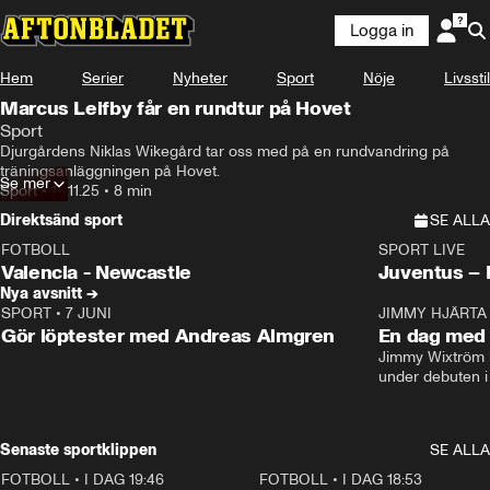
Logga in
Hem
Serier
Nyheter
Sport
Nöje
Livsstil
Marcus Leifby får en rundtur på Hovet
Sport
Djurgårdens Niklas Wikegård tar oss med på en rundvandring på 
träningsanläggningen på Hovet.
Se mer
Sport
•
15.11.25
•
8 min
Direktsänd sport
SE ALLA
FOTBOLL
SPORT LIVE
LIVE
Plus
Plus
Valencia - Newcastle
Juventus –
Nya avsnitt →
SPORT
•
7 JUNI
16:36
JIMMY HJÄRTA
Gör löptester med Andreas Almgren
En dag med 
Jimmy Wixtröm 
under debuten i
Senaste sportklippen
SE ALLA
FOTBOLL
•
I DAG 19:46
0:47
FOTBOLL
•
I DAG 18:53