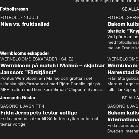
sparken från Bajen och att Henrik
Rydström tar över
Fotbollsresan
SE ALLA
FOTBOLL
•
16 JULI
0:44
FOTBOLLSRES
Niva vs. fruktsallad
Bakom kulis
skräck: ”Kry
Vad gör man som
med fotbollsres
Wernblooms eskapader
WERNBLOOMS ESKAPADER
•
S4, E2
38:23
WERNBLOOMS 
Wernbloom på match i Malmö – skjutsar
Wernbloom 
Jansson: ”Färdtjänst”
Harvestad 
Pontus Wernbloom är i Malmö och grottar i det 
Från åtta gubbar 
skånska självförtroendet med Björn Ranelid, går på 
Marcus Lager sta
MFF-match med komikern Simon ”Chippen” Svensson 
folk i Linköping
och hjälper skadade stjärnbacken Pontus Jansson 
och Wernbloom kl
Jernspets Gästar
SE ALLA
hem. 
SÄSONG 1, AVSNITT 4
13:37
SÄSONG 1, AVS
Frida Jernspets testar voltige
Bakom kuli
Frida Jernspets åker till Södertörn ryttarcenter och 
Internation
testar voltige
Frida Jernspets 
Sweden Interna