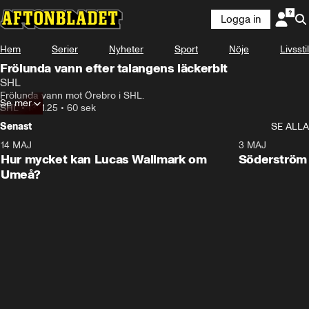
Logga in
Hem
Serier
Nyheter
Sport
Nöje
Livsstil
Frölunda vann efter talangens läckerbit
SHL
Frölunda vann mot Örebro i SHL.
Se mer
SHL
•
13.11.25
•
60 sek
Senast
SE ALLA
14 MAJ
1:18
3 MAJ
Plus
Hur mycket kan Lucas Wallmark om
Söderström
Umeå?