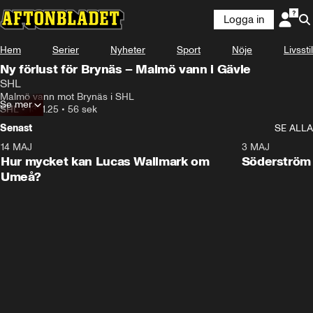
Logga in
Hem
Serier
Nyheter
Sport
Nöje
Livsstil
Ny förlust för Brynäs – Malmö vann i Gävle
SHL
Malmö vann mot Brynäs i SHL
Se mer
SHL
•
13.11.25
•
56 sek
Senast
SE ALLA
14 MAJ
1:18
3 MAJ
Plus
Hur mycket kan Lucas Wallmark om
Söderström
Umeå?