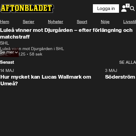
Logga in
Hem
Serier
Nyheter
Sport
Nöje
Livsstil
Luleå vinner mot Djurgården – efter förlängning och
matchstraff
SHL
Luleå vann mot Djurgården i SHL
Se mer
SHL
•
13.11.25
•
58 sek
Senast
SE ALLA
14 MAJ
1:18
3 MAJ
Plus
Hur mycket kan Lucas Wallmark om
Söderström
Umeå?