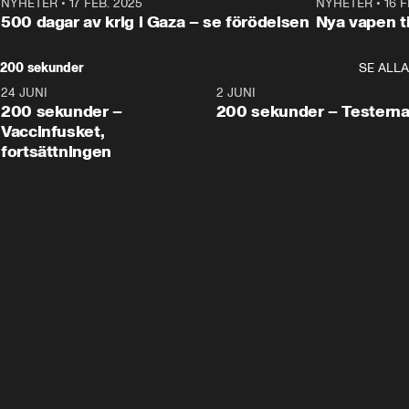
NYHETER
•
17 FEB. 2025
0:45
NYHETER
•
16 F
500 dagar av krig i Gaza – se förödelsen
Nya vapen ti
200 sekunder
SE ALLA
24 JUNI
5:00
2 JUNI
200 sekunder –
200 sekunder – Testern
Vaccinfusket,
fortsättningen