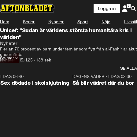
Logga in
Hem
Serier
Nyheter
Sport
Nöje
Livsstil
Unicef: ”Sudan är världens största humanitära kris i
världen”
Nyheter
Fler än 70 procent av barn under fem år som flytt från al-Fashir är akut 
undernärda.
Se mer
Nyheter
•
15.11.25
•
138 sek
SE ALLA
I DAG 06:40
0:35
DAGENS VÄDER
•
I DAG 02:30
Sex dödade i skolskjutning
Så blir vädret där du bor