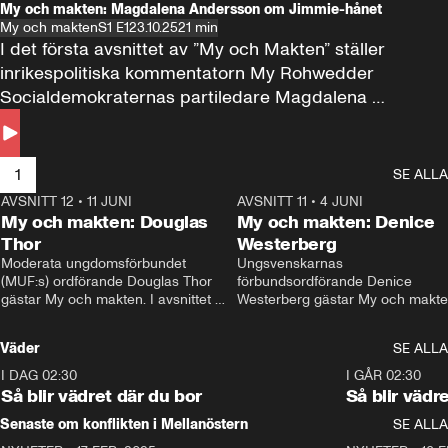
My och makten: Magdalena Andersson om Jimmie-hånet
My och makten
S1 E1
23.10.25
21 min
I det första avsnittet av ”My och Makten” ställer 
inrikespolitiska kommentatorn My Rohwedder 
Socialdemokraternas partiledare Magdalena 
Andersson till svars.
1
SE ALLA
AVSNITT 12
•
11 JUNI
26:27
AVSNITT 11
•
4 JUNI
2
My och makten: Douglas
My och makten: Denice
Thor
Westerberg
Moderata ungdomsförbundet 
Ungsvenskarnas 
(MUF:s) ordförande Douglas Thor 
förbundsordförande Denice 
gästar My och makten. I avsnittet 
Westerberg gästar My och makten.
diskuteras tonårsutvisningarna och 
avsnittet diskuteras migrationsfrå
hur Moderaterna ska locka väljare till 
och hur SD ska locka kvinnliga 
Väder
SE ALLA
valet i höst. 
väljare. 
I DAG 02:30
1:06
I GÅR 02:30
Så blir vädret där du bor
Så blir vädr
Senaste om konflikten i Mellanöstern
SE ALLA