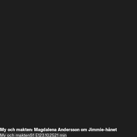
My och makten: Magdalena Andersson om Jimmie-hånet
My och makten
S1 E1
23.10.25
21 min