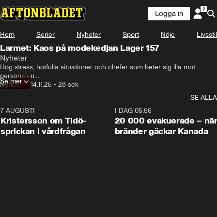
Logga in
Hem
Serier
Nyheter
Sport
Nöje
Livsstil
Larmet: Kaos på modekedjan Lager 157
Nyheter
Hög stress, hotfulla situationer och chefer som beter sig illa mot 
personalen.

Se mer
Anställda larmar om kaos på modekedjan Lager 157, skriver Arbetet.

Nyheter
•
14.11.25
•
28 sek
– En av de ansvariga jagade oss när vi var på toa en minut för länge, 
SE ALLA
säger en tidigare anställd.
7 AUGUSTI
0:42
I DAG 05:56
Kristersson om Tidö-
20 000 evakuerade – nä
sprickan i vårdfrågan
bränder gäckar Kanada