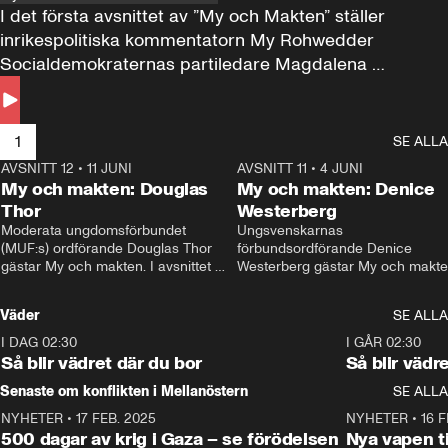
I det första avsnittet av ”My och Makten” ställer 
inrikespolitiska kommentatorn My Rohwedder 
Socialdemokraternas partiledare Magdalena 
Andersson till svars.
1
SE ALLA
AVSNITT 12
•
11 JUNI
26:27
AVSNITT 11
•
4 JUNI
2
My och makten: Douglas
My och makten: Denice
Thor
Westerberg
Moderata ungdomsförbundet 
Ungsvenskarnas 
(MUF:s) ordförande Douglas Thor 
förbundsordförande Denice 
gästar My och makten. I avsnittet 
Westerberg gästar My och makten.
diskuteras tonårsutvisningarna och 
avsnittet diskuteras migrationsfrå
hur Moderaterna ska locka väljare till 
och hur SD ska locka kvinnliga 
Väder
SE ALLA
valet i höst. 
väljare. 
I DAG 02:30
1:06
I GÅR 02:30
Så blir vädret där du bor
Så blir vädr
Senaste om konflikten i Mellanöstern
SE ALLA
NYHETER
•
17 FEB. 2025
0:45
NYHETER
•
16 F
500 dagar av krig i Gaza – se förödelsen
Nya vapen ti