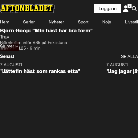
Logga in
Hem
Serier
Nyheter
Sport
Nöje
Livsstil
Björn Goop: ”Min häst har bra form”
Trav
Björnkollen inför V85 på Eskilstuna.
Se mer
Trav
•
14.11.25
•
9 min
Senast
SE ALLA
7 AUGUSTI
5:16
7 AUGUSTI
”Jättefin häst som rankas etta”
”Jag jagar j