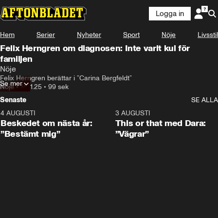
Logga in
Hem
Serier
Nyheter
Sport
Nöje
Livsstil
Felix Herngren om diagnosen: Inte varit kul för
familjen
Nöje
Felix Herngren berättar i ”Carina Bergfeldt”
Se mer
Nöje
•
14.11.25
•
99 sek
Senaste
SE ALLA
4 AUGUSTI
0:24
3 AUGUSTI
Beskedet om nästa år:
This or that med Dara:
”Bestämt mig”
”Vägrar”