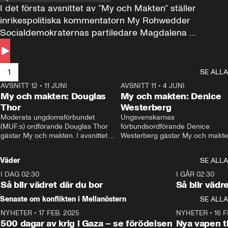
I det första avsnittet av ”My och Makten” ställer 
inrikespolitiska kommentatorn My Rohwedder 
Socialdemokraternas partiledare Magdalena 
Andersson till svars.
1
SE ALLA
AVSNITT 12
•
11 JUNI
26:27
AVSNITT 11
•
4 JUNI
2
My och makten: Douglas
My och makten: Denice
Thor
Westerberg
Moderata ungdomsförbundet 
Ungsvenskarnas 
(MUF:s) ordförande Douglas Thor 
förbundsordförande Denice 
gästar My och makten. I avsnittet 
Westerberg gästar My och makten.
diskuteras tonårsutvisningarna och 
avsnittet diskuteras migrationsfrå
hur Moderaterna ska locka väljare till 
och hur SD ska locka kvinnliga 
Väder
SE ALLA
valet i höst. 
väljare. 
I DAG 02:30
1:06
I GÅR 02:30
Så blir vädret där du bor
Så blir vädr
Senaste om konflikten i Mellanöstern
SE ALLA
NYHETER
•
17 FEB. 2025
0:45
NYHETER
•
16 F
500 dagar av krig i Gaza – se förödelsen
Nya vapen ti