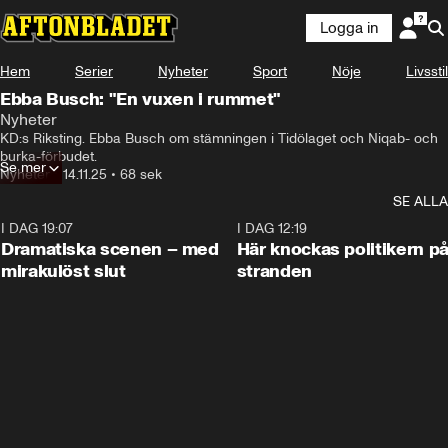
Logga in
Hem
Serier
Nyheter
Sport
Nöje
Livsstil
Ebba Busch: "En vuxen i rummet"
Nyheter
KD:s Riksting. Ebba Busch om stämningen i Tidölaget och Niqab- och 
burka-förbudet.
Se mer
Nyheter
•
14.11.25
•
68 sek
SE ALLA
I DAG 19:07
0:42
I DAG 12:19
Dramatiska scenen – med
Här knockas politikern p
mirakulöst slut
stranden