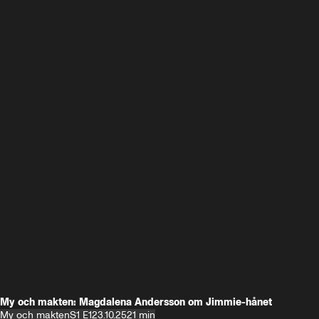
My och makten: Magdalena Andersson om Jimmie-hånet
My och makten
S1 E1
23.10.25
21 min