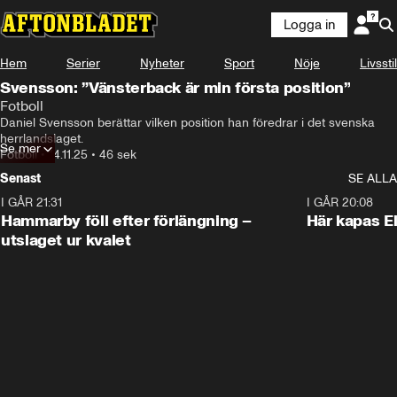
Logga in
Hem
Serier
Nyheter
Sport
Nöje
Livsstil
Svensson: ”Vänsterback är min första position”
Fotboll
Daniel Svensson berättar vilken position han föredrar i det svenska 
herrlandslaget.
Se mer
Fotboll
•
14.11.25
•
46 sek
Senast
SE ALLA
I GÅR 21:31
1:28
I GÅR 20:08
Hammarby föll efter förlängning –
Här kapas El
utslaget ur kvalet