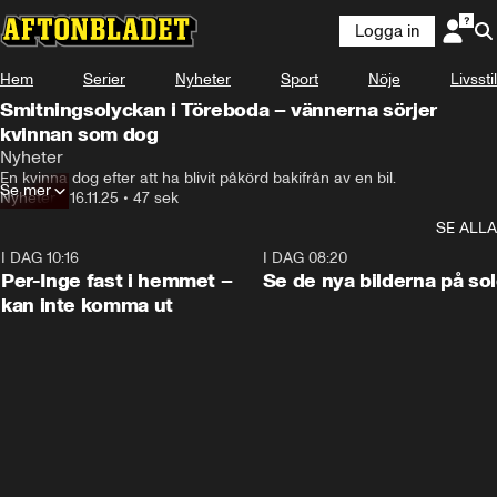
Logga in
Hem
Serier
Nyheter
Sport
Nöje
Livsstil
Smitningsolyckan i Töreboda – vännerna sörjer
kvinnan som dog
Nyheter
En kvinna dog efter att ha blivit påkörd bakifrån av en bil.
Se mer
Nyheter
•
16.11.25
•
47 sek
SE ALLA
I DAG 10:16
1:26
I DAG 08:20
Per-Inge fast i hemmet –
Se de nya bilderna på so
kan inte komma ut