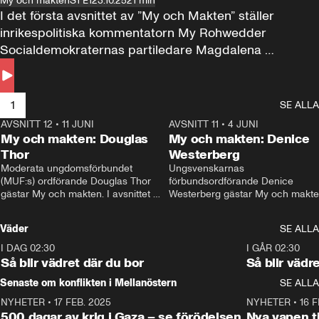
My och makten
S1 E1
23.10.25
21 min
I det första avsnittet av ”My och Makten” ställer 
inrikespolitiska kommentatorn My Rohwedder 
Socialdemokraternas partiledare Magdalena 
Andersson till svars.
1
SE ALLA
AVSNITT 12
•
11 JUNI
26:27
AVSNITT 11
•
4 JUNI
2
My och makten: Douglas
My och makten: Denice
Thor
Westerberg
Moderata ungdomsförbundet 
Ungsvenskarnas 
(MUF:s) ordförande Douglas Thor 
förbundsordförande Denice 
gästar My och makten. I avsnittet 
Westerberg gästar My och makten.
diskuteras tonårsutvisningarna och 
avsnittet diskuteras migrationsfrå
hur Moderaterna ska locka väljare till 
och hur SD ska locka kvinnliga 
Väder
SE ALLA
valet i höst. 
väljare. 
I DAG 02:30
1:06
I GÅR 02:30
Så blir vädret där du bor
Så blir vädr
Senaste om konflikten i Mellanöstern
SE ALLA
NYHETER
•
17 FEB. 2025
0:45
NYHETER
•
16 F
500 dagar av krig i Gaza – se förödelsen
Nya vapen ti