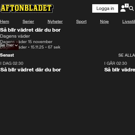
Logga in
Hem
Serier
Nyheter
Sport
Nöje
Livsstil
Så blir vädret där du bor
Dagens väder
Dagens väder 15 november
Se mer
Dagens väder
•
15.11.25
•
67 sek
Senast
SE ALLA
I DAG 02:30
1:06
I GÅR 02:30
Så blir vädret där du bor
Så blir vädr