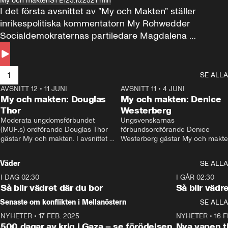
My och makten
S1 E1
23.10.25
21 min
I det första avsnittet av ”My och Makten” ställer 
inrikespolitiska kommentatorn My Rohwedder 
Socialdemokraternas partiledare Magdalena 
Andersson till svars.
1
SE ALLA
AVSNITT 12
•
11 JUNI
26:27
AVSNITT 11
•
4 JUNI
2
My och makten: Douglas
My och makten: Denice
Thor
Westerberg
Moderata ungdomsförbundet 
Ungsvenskarnas 
(MUF:s) ordförande Douglas Thor 
förbundsordförande Denice 
gästar My och makten. I avsnittet 
Westerberg gästar My och makten.
diskuteras tonårsutvisningarna och 
avsnittet diskuteras migrationsfrå
hur Moderaterna ska locka väljare till 
och hur SD ska locka kvinnliga 
Väder
SE ALLA
valet i höst. 
väljare. 
I DAG 02:30
1:06
I GÅR 02:30
Så blir vädret där du bor
Så blir vädr
Senaste om konflikten i Mellanöstern
SE ALLA
NYHETER
•
17 FEB. 2025
0:45
NYHETER
•
16 F
500 dagar av krig i Gaza – se förödelsen
Nya vapen ti