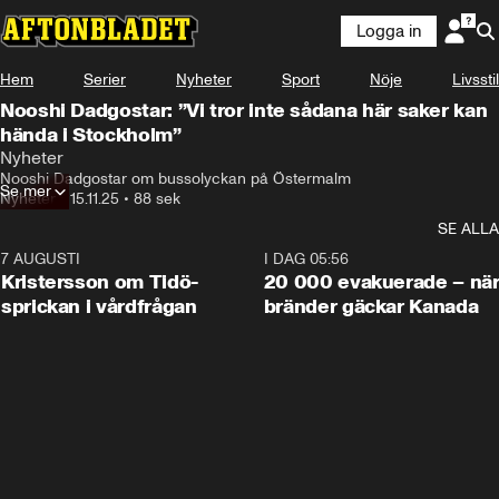
Logga in
Hem
Serier
Nyheter
Sport
Nöje
Livsstil
Nooshi Dadgostar: ”Vi tror inte sådana här saker kan
hända i Stockholm”
Nyheter
Nooshi Dadgostar om bussolyckan på Östermalm
Se mer
Nyheter
•
15.11.25
•
88 sek
SE ALLA
7 AUGUSTI
0:42
I DAG 05:56
Kristersson om Tidö-
20 000 evakuerade – nä
sprickan i vårdfrågan
bränder gäckar Kanada