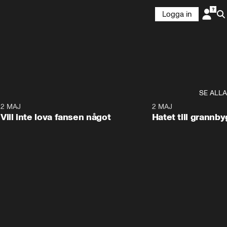
Logga in
SE ALLA
9
2 MAJ
0:33
2 MAJ
Vill inte lova fansen något
Hatet till grannb