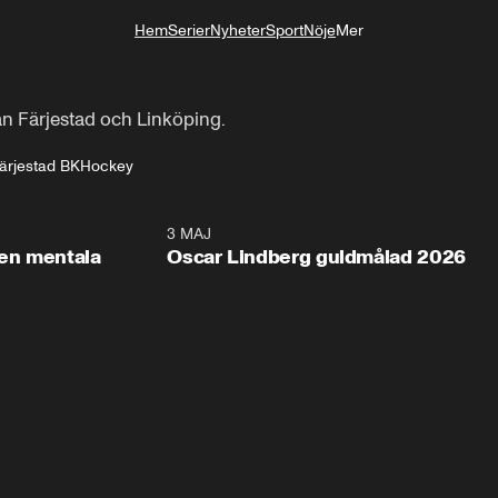
Hem
Serier
Nyheter
Sport
Nöje
Mer
Livsstil
n Färjestad och Linköping.
ärjestad BK
Hockey
2:26
3 MAJ
1:0
en mentala
Oscar Lindberg guldmålad 2026