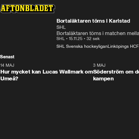
Bortaläktaren töms i Karlstad
SHL
Bortaläktaren töms i matchen mella
SHL
•
15.11.25
•
32 sek
SHL Svenska hockeyligan
Linköpings HC
F
Senast
14 MAJ
1:18
3 MAJ
Plus
Hur mycket kan Lucas Wallmark om
Söderström om d
Umeå?
kampen