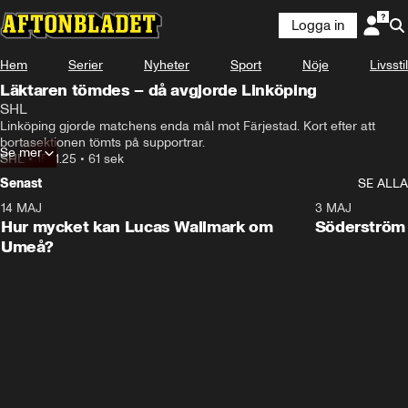
Logga in
Hem
Serier
Nyheter
Sport
Nöje
Livsstil
Läktaren tömdes – då avgjorde Linköping
SHL
Linköping gjorde matchens enda mål mot Färjestad. Kort efter att 
bortasektionen tömts på supportrar.
Se mer
SHL
•
15.11.25
•
61 sek
Senast
SE ALLA
14 MAJ
1:18
3 MAJ
Plus
Hur mycket kan Lucas Wallmark om
Söderström
Umeå?