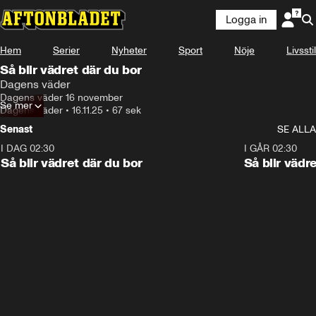
Logga in
Hem
Serier
Nyheter
Sport
Nöje
Livsstil
Så blir vädret där du bor
Dagens väder
Dagens väder 16 november
Se mer
Dagens väder
•
16.11.25
•
67 sek
Senast
SE ALLA
I DAG 02:30
1:06
I GÅR 02:30
Så blir vädret där du bor
Så blir vädr